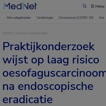
Menu
Zoeken
Alle vakgebieden
Cardiologie
Coronavirus (COVID-19)
Derm
Home
|
Gastro-enterologie
Praktijkonderzoek
wijst op laag risico
oesofaguscarcinoo
na endoscopische
eradicatie