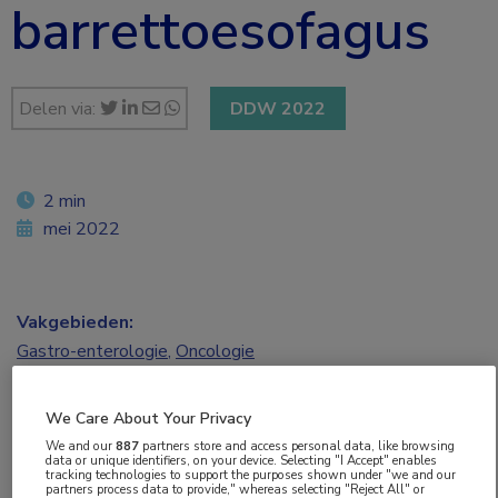
barrettoesofagus
Delen via:
DDW 2022
2 min
mei 2022
Vakgebieden:
Gastro-enterologie
,
Oncologie
Aandachtsgebieden:
We Care About Your Privacy
Endoscopie
,
Maag-darm-leveroncologie
We and our
887
partners store and access personal data, like browsing
data or unique identifiers, on your device. Selecting "I Accept" enables
tracking technologies to support the purposes shown under "we and our
partners process data to provide," whereas selecting "Reject All" or
Tags: