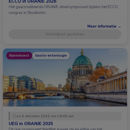
ECCO in ORANJE 2026
Het geaccrediteerde ORANJE-dinersymposium tijdens het ECCO
congres in Stockholm …
Meer informatie →
Inschrijven gesloten
Bijeenkomst
Gastro-enterologie
zo 5 oktober 2025 om 18:00 uur
UEG in ORANJE 2025
Dit jaar organiseert MedNet alweer de 4e editie van het …