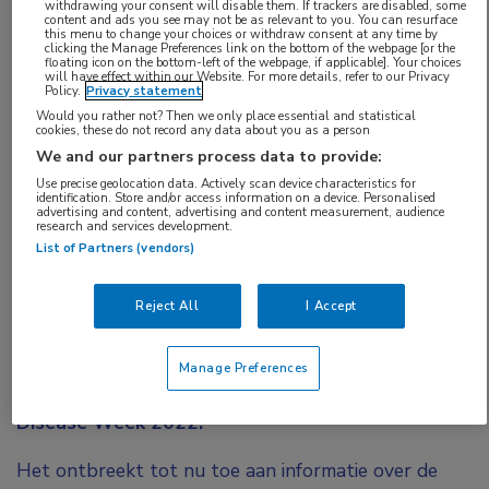
withdrawing your consent will disable them. If trackers are disabled, some
content and ads you see may not be as relevant to you. You can resurface
adenocarcinoom
,
barrettoesofagus
,
dysplasie
,
this menu to change your choices or withdraw consent at any time by
clicking the Manage Preferences link on the bottom of the webpage [or the
slokdarmkanker
floating icon on the bottom-left of the webpage, if applicable]. Your choices
will have effect within our Website. For more details, refer to our Privacy
Policy.
Privacy statement
Uit praktijkonderzoek onder patiënten die
Would you rather not? Then we only place essential and statistical
cookies, these do not record any data about you as a person
vanwege een
barrettoesofagus
endoscopische
We and our partners process data to provide:
eradicatiebehandeling kregen, blijkt dat het risico
Use precise geolocation data. Actively scan device characteristics for
identification. Store and/or access information on a device. Personalised
op een adenocarcinoom, overlijden of de
advertising and content, advertising and content measurement, audience
research and services development.
noodzaak om de slokdarm te verwijderen laag is.
List of Partners (vendors)
Wel zagen onderzoekers dat een aanzienlijk
percentage patiënten ten onrechte is behandeld.
Reject All
I Accept
Het onderzoek van Zachary Smith,
anesthesioloog bij het Medical College of
Manage Preferences
Wisconsin, is gepresenteerd tijdens Digestive
Disease Week 2022.
Het ontbreekt tot nu toe aan informatie over de