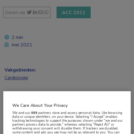
Delen via:
ACC 2021
2 min
mei 2021
Vakgebieden:
Cardiologie
Aandachtsgebieden:
Hartfalen
,
Ouderen
We Care About Your Privacy
We and our
889
partners store and access personal data, like browsing
Tags:
data or unique identifiers, on your device. Selecting "I Accept" enables
tracking technologies to support the purposes shown under "we and our
fysieke activiteit
,
revalidatie
partners process data to provide," whereas selecting "Reject All" or
withdrawing your consent will disable them. If trackers are disabled,
some content and ads you see may not be as relevant to you. You can