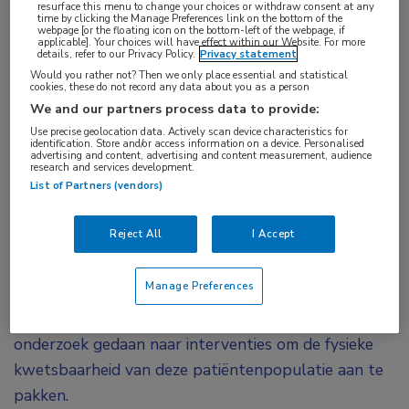
resurface this menu to change your choices or withdraw consent at any
time by clicking the Manage Preferences link on the bottom of the
In een gevarieerde populatie van oudere
webpage [or the floating icon on the bottom-left of the webpage, if
applicable]. Your choices will have effect within our Website. For more
patiënten die vanwege acuut verslechterd
details, refer to our Privacy Policy.
Privacy statement
hartfalen waren opgenomen, resulteerde de
Would you rather not? Then we only place essential and statistical
cookies, these do not record any data about you as a person
vroegtijdige inzet van een tijdelijk, op maat
We and our partners process data to provide:
gemaakt revalidatieprogramma in een grotere
Use precise geolocation data. Actively scan device characteristics for
identification. Store and/or access information on a device. Personalised
verbetering van het fysiek functioneren dan
advertising and content, advertising and content measurement, audience
research and services development.
gebruikelijke zorg. De resultaten van de REHAB-
List of Partners (vendors)
HF-studie verschenen tegelijkertijd in
NEJM
.
Reject All
I Accept
Oudere patiënten die vanwege acuut hartfalen
worden opgenomen, zijn erg kwetsbaar, hebben een
Manage Preferences
slechte kwaliteit van leven, herstellen langzamer en
worden regelmatig opnieuw opgenomen. Er is weinig
onderzoek gedaan naar interventies om de fysieke
kwetsbaarheid van deze patiëntenpopulatie aan te
pakken.