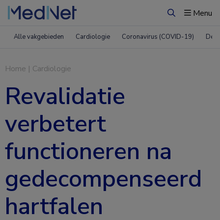
Menu
Zoeken
Alle vakgebieden
Cardiologie
Coronavirus (COVID-19)
Derm
Home
|
Cardiologie
Revalidatie
verbetert
functioneren na
gedecompenseerd
hartfalen