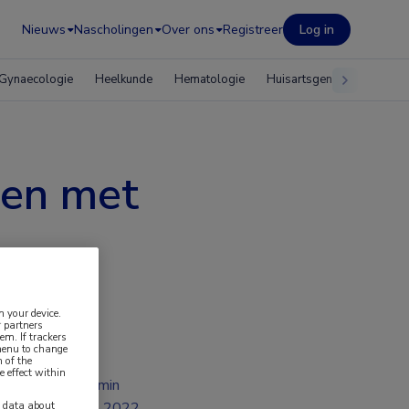
Nieuws
Nascholingen
Over ons
Registreer
Log in
Gynaecologie
Heelkunde
Hematologie
Huisartsgeneeskunde
nen met
n your device.
 partners
em. If trackers
 menu to change
 of the
e effect within
2 min
y data about
jul 2022