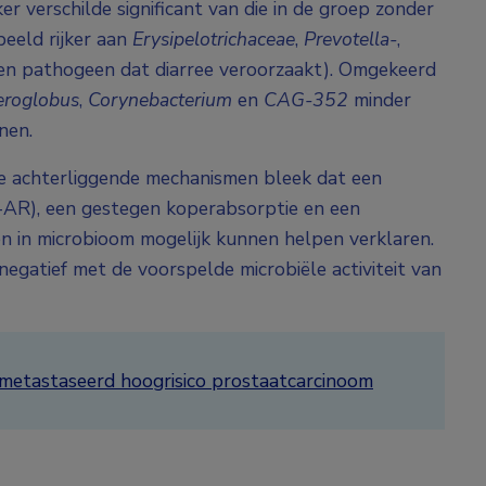
 verschilde significant van die in de groep zonder
eeld rijker aan
Erysipelotrichaceae
,
Prevotella-
,
en pathogeen dat diarree veroorzaakt). Omgekeerd
roglobus
,
Corynebacterium
en
CAG-352
minder
nen.
de achterliggende mechanismen bleek dat een
5-AR), een gestegen koperabsorptie en een
n in microbioom mogelijk kunnen helpen verklaren.
egatief met de voorspelde microbiële activiteit van
emetastaseerd hoogrisico prostaatcarcinoom