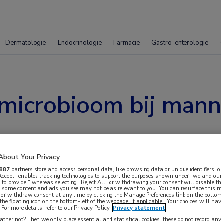
Dermatologie
Endocrinologie
Farmacie
Gastro-enterologie
 microbioom bij man
About Your Privacy
887
partners store and access personal data, like browsing data or unique identifiers, o
 Accept" enables tracking technologies to support the purposes shown under "we and our
 to provide," whereas selecting "Reject All" or withdrawing your consent will disable th
, some content and ads you see may not be as relevant to you. You can resurface this
 or withdraw consent at any time by clicking the Manage Preferences link on the bottom
the floating icon on the bottom-left of the webpage, if applicable]. Your choices will hav
 in het microbioom bij mannen met en zonder
For more details, refer to our Privacy Policy.
Privacy statement
ther not? Then we only place essential and statistical cookies, these do not record an