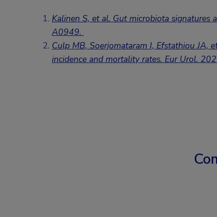
Kalinen S, et al. Gut microbiota signatures 
A0949.
Culp MB, Soerjomataram I, Efstathiou JA, et
incidence and mortality rates. Eur Urol. 2
Com