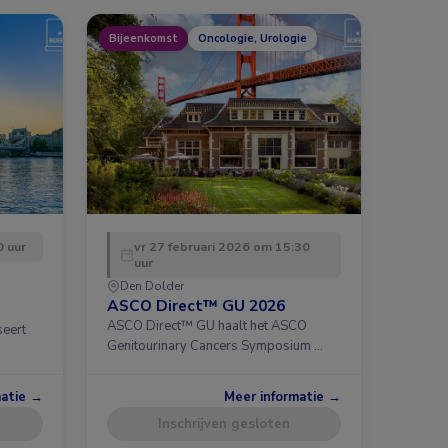
Bijeenkomst
Oncologie, Urologie
 uur
vr 27 februari 2026 om 15:30
uur
Den Dolder
ASCO Direct™ GU 2026
ASCO Direct™ GU haalt het ASCO
seert
Genitourinary Cancers Symposium …
matie →
Meer informatie →
Inschrijven gesloten