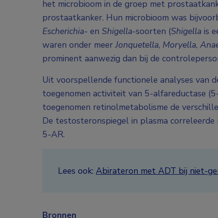
het microbioom in de groep met prostaatkanker
prostaatkanker. Hun microbioom was bijvoorb
Escherichia-
en
Shigella
-soorten (
Shigella
is e
waren onder meer
Jonquetella
,
Moryella
,
Anae
prominent aanwezig dan bij de controleperso
Uit voorspellende functionele analyses van 
toegenomen activiteit van 5-alfareductase (
toegenomen retinolmetabolisme de verschille
De testosteronspiegel in plasma correleerde n
5-AR.
Lees ook:
Abirateron met ADT bij niet-g
Bronnen