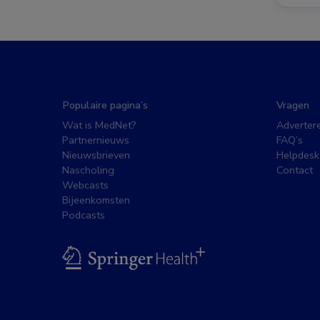
Populaire pagina’s
Vragen
Wat is MedNet?
Adverter
Partnernieuws
FAQ’s
Nieuwsbrieven
Helpdesk
Nascholing
Contact
Webcasts
Bijeenkomsten
Podcasts
BSL