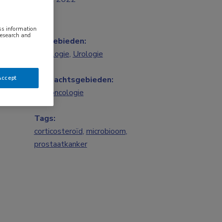
ess information
research and
Vakgebieden:
Oncologie
,
Urologie
Accept
Aandachtsgebieden:
Uro-oncologie
Tags:
corticosteroïd
,
microbioom
,
prostaatkanker