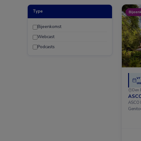
Type
Bijeen
Bijeenkomst
Webcast
Podcasts
vr
uu
Den 
ASCO
ASCO D
Genito