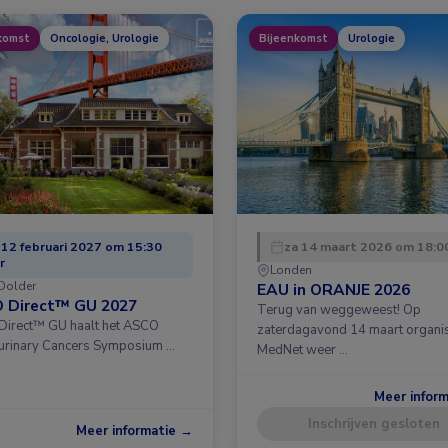
komst
Oncologie, Urologie
Bijeenkomst
Urologie
 12 februari 2027 om 15:30
za 14 maart 2026 om 18:00
r
Londen
Dolder
EAU in ORANJE 2026
 Direct™ GU 2027
Terug van weggeweest! Op
irect™ GU haalt het ASCO
zaterdagavond 14 maart organi
urinary Cancers Symposium …
MedNet weer …
Meer infor
Inschrijven gesloten
Meer informatie →