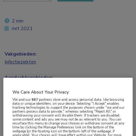
2 min
mrt 2021
Vakgebieden:
Infectieziekten
Aandachtsgebieden:
HIV
,
Virale infecties
We Care About Your Privacy
We and our
887
partners store and access personal data, like browsing
Tags:
data or unique identifiers, on your device. Selecting "I Accept" enables
tracking technologies to support the purposes shown under "we and our
antiretrovirale therapie
,
dolutegravir
,
inflammatie
,
rilpivirine
partners process data to provide," whereas selecting "Reject All" or
withdrawing your consent will disable them. If trackers are disabled,
some content and ads you see may not be as relevant to you. You can
resurface this menu to change your choices or withdraw consent at any
Switchen van ART met drie of vier middelen
time by clicking the Manage Preferences link on the bottom of the
webpage [or the floating icon on the bottom-left of the webpage, if
(CAR) naar alleen dolutegravir (DTG) + rilpivirine
applicable]. Your choices will have effect within our Website. For more