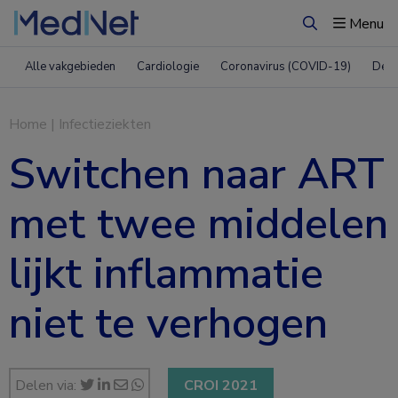
Menu
Zoeken
Alle vakgebieden
Cardiologie
Coronavirus (COVID-19)
Derm
Home
|
Infectieziekten
Switchen naar ART
met twee middelen
lijkt inflammatie
niet te verhogen
Delen via:
CROI 2021