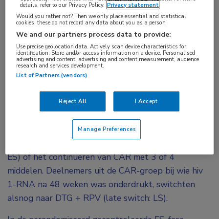
details, refer to our Privacy Policy.
Privacy statement
(RPV) ging in de SWORD-1- en SWORD-2-
Would you rather not? Then we only place essential and statistical
cookies, these do not record any data about you as a person
studies niet ten koste van de effectiviteit; maar
We and our partners process data to provide:
een belangrijke vraag is of minder dan drie
Use precise geolocation data. Actively scan device characteristics for
antiretrovirale middelen de kans op inflammatie
identification. Store and/or access information on a device. Personalised
advertising and content, advertising and content measurement, audience
of atherogenese verhogen. Een analyse van
research and services development.
List of Partners (vendors)
biomarkers heeft hiervoor geen aanwijzingen
gevonden.
Reject All
I Accept
In de SWORD-1- en SWORD-2-studies werden
1024 volwassenen met onderdrukt hiv 1-RNA 1:1
Manage Preferences
gerandomiseerd naar DTG + RPV (vroege switch:
ES) of het continueren van CAR met 3 of 4
middelen. Deelnemers uit de CAR-groep bij wie hiv
1-RNA na 48 weken was onderdrukt, switchten
alsnog naar DTG + RPV (late switch: LS).