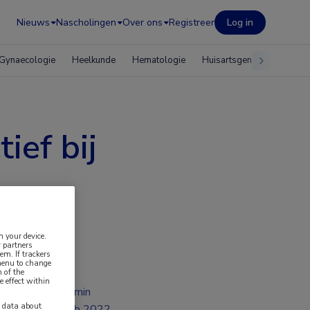
Nieuws
Nascholingen
Over ons
Registreer
Log in
Gynaecologie
Heelkunde
Hematologie
Huisartsgeneeskunde
ief bij
n your device.
 partners
em. If trackers
 menu to change
 of the
e effect within
2 min
y data about
feb 2022