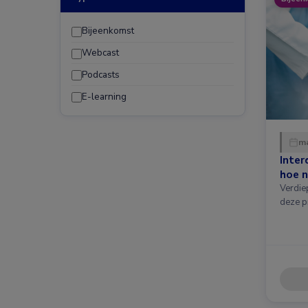
Bijeenkomst
Webcast
Podcasts
E-learning
ma
Inter
hoe n
Verdie
deze p