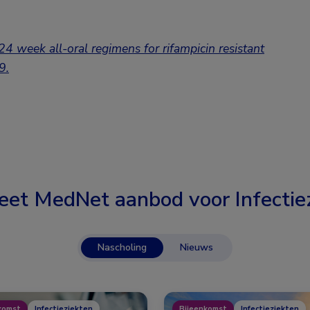
 week all-oral regimens for rifampicin resistant
9.
eet MedNet aanbod voor
Infectie
Nascholing
Nieuws
komst
Infectieziekten
Bijeenkomst
Infectieziekten