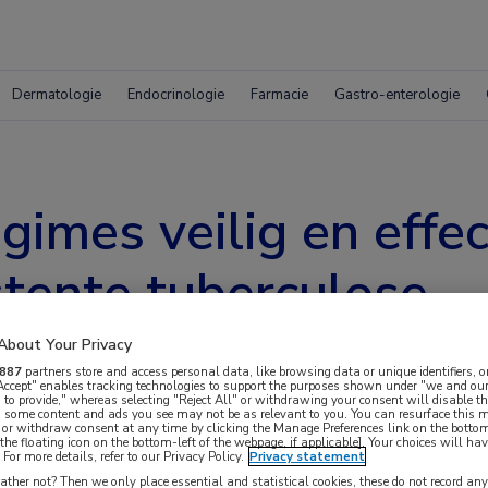
Dermatologie
Endocrinologie
Farmacie
Gastro-enterologie
gimes veilig en effect
stente tuberculose
About Your Privacy
887
partners store and access personal data, like browsing data or unique identifiers, o
 Accept" enables tracking technologies to support the purposes shown under "we and our
 to provide," whereas selecting "Reject All" or withdrawing your consent will disable th
, some content and ads you see may not be as relevant to you. You can resurface this
 or withdraw consent at any time by clicking the Manage Preferences link on the bottom
the floating icon on the bottom-left of the webpage, if applicable]. Your choices will hav
For more details, refer to our Privacy Policy.
Privacy statement
one van bedaquiline, pretomanid en linezolid
ther not? Then we only place essential and statistical cookies, these do not record an