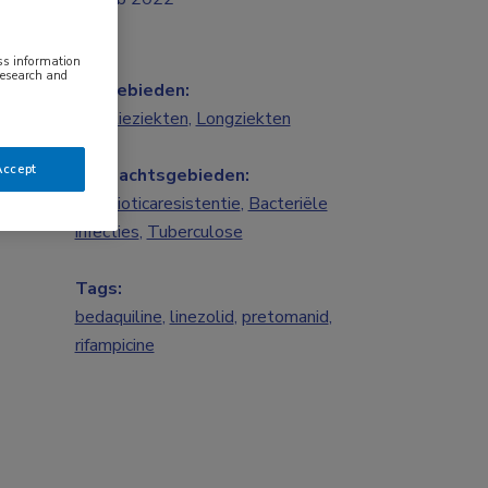
ess information
research and
Vakgebieden:
Infectieziekten
,
Longziekten
Accept
Aandachtsgebieden:
Antibioticaresistentie
,
Bacteriële
infecties
,
Tuberculose
Tags:
bedaquiline
,
linezolid
,
pretomanid
,
rifampicine