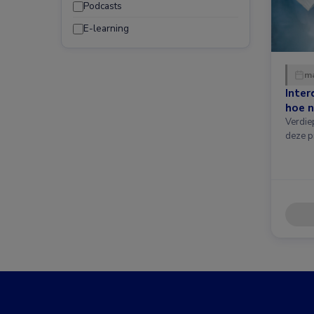
Podcasts
E-learning
ma
Inter
hoe n
Verdie
deze p