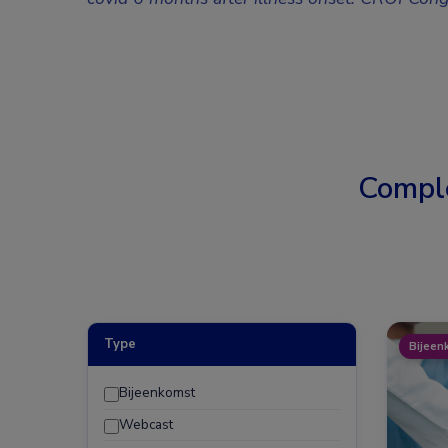
Compl
Type
Bijeen
Bijeenkomst
Webcast