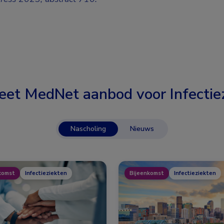
eet MedNet aanbod voor
Infectie
Nascholing
Nieuws
komst
Infectieziekten
Bijeenkomst
Infectieziekten