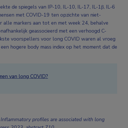
kte de spiegels van IP-10, IL-10, IL-17, IL-1β, IL-6
mensen met COVID-19 ten opzichte van niet-
oor alle markers aan tot en met week 24, behalve
afhankelijk geassocieerd met een verhoogd C-
rkste voorspellers voor long COVID waren al vroeg
s een hogere body mass index op het moment dat de
omen van long COVID?
Inflammatory profiles are associated with long
gress 2023, abstract 710.