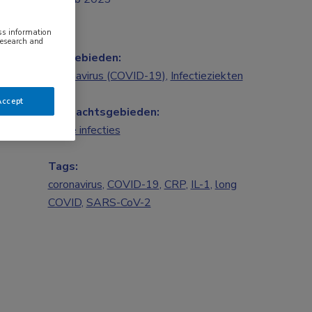
ess information
research and
Vakgebieden:
Coronavirus (COVID-19)
,
Infectieziekten
Accept
Aandachtsgebieden:
Virale infecties
Tags:
coronavirus
,
COVID-19
,
CRP
,
IL-1
,
long
COVID
,
SARS-CoV-2