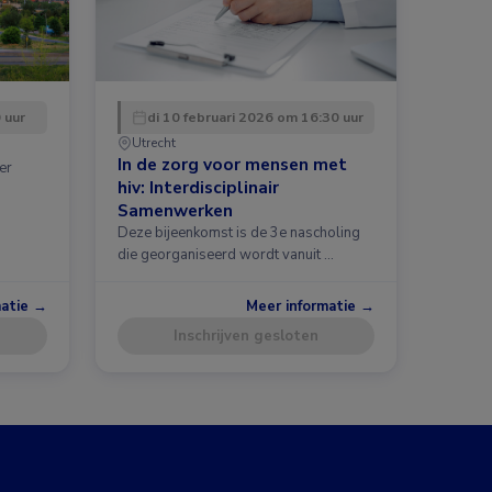
 uur
di 10 februari 2026 om 16:30 uur
Utrecht
In de zorg voor mensen met
er
hiv: Interdisciplinair
Samenwerken
Deze bijeenkomst is de 3e nascholing
die georganiseerd wordt vanuit …
matie →
Meer informatie →
Inschrijven gesloten