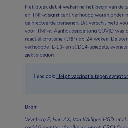
Het bleek dat 4 weken na het begin van de zie
en TNF-α significant verhoogd waren onder 
geïnfecteerde personen. Dit verschil hield v
voor TNF-α. Aanhoudende long COVID was on
reactief proteïne (CRP) op 24 weken. De ste
verhoogde IL-1β- en sCD14-spiegels, evenal
ziekte begon.
Lees ook:
Helpt vaccinatie tegen sympt
Bron:
Wynberg E, Han AX, Van Willigen HGD, et al. 
covid 6 months after illness onset. CROI Con