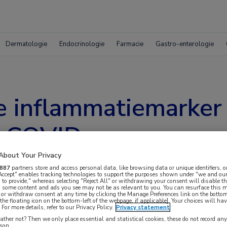
Dermatologie
Endocrinologie
Farmacie
Gastro-enterologie
 inflammatiemarker 
g COVID
About Your Privacy
887
partners store and access personal data, like browsing data or unique identifiers, o
 Accept" enables tracking technologies to support the purposes shown under "we and our
 to provide," whereas selecting "Reject All" or withdrawing your consent will disable th
, some content and ads you see may not be as relevant to you. You can resurface this
 or withdraw consent at any time by clicking the Manage Preferences link on the bottom
the floating icon on the bottom-left of the webpage, if applicable]. Your choices will hav
For more details, refer to our Privacy Policy.
Privacy statement
fectie long COVID blijken te hebben ontwikkeld,
ther not? Then we only place essential and statistical cookies, these do not record an
rson