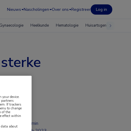
Nieuws
Nascholingen
Over ons
Registreer
Log in
Gynaecologie
Heelkunde
Hematologie
Huisartsgeneeskunde
sterke
n your device.
 partners
em. If trackers
 menu to change
 of the
e effect within
2 min
y data about
feb 2023