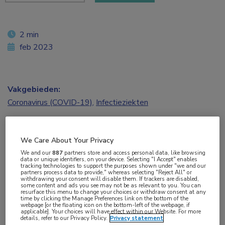
2 min
feb 2023
Vakgebieden:
Coronavirus (COVID-19)
,
Infectieziekten
Aandachtsgebieden:
We Care About Your Privacy
Virale infecties
We and our
887
partners store and access personal data, like browsing
data or unique identifiers, on your device. Selecting "I Accept" enables
tracking technologies to support the purposes shown under "we and our
Tags:
partners process data to provide," whereas selecting "Reject All" or
withdrawing your consent will disable them. If trackers are disabled,
coronavirus
,
COVID-19
,
CRP
,
IL-1
,
long COVID
,
SARS-CoV-
some content and ads you see may not be as relevant to you. You can
resurface this menu to change your choices or withdraw consent at any
2
time by clicking the Manage Preferences link on the bottom of the
webpage [or the floating icon on the bottom-left of the webpage, if
applicable]. Your choices will have effect within our Website. For more
details, refer to our Privacy Policy.
Privacy statement
Bij mensen die 6 maanden na een corona-infectie