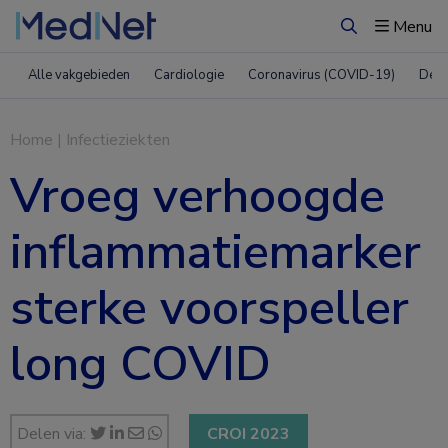
Menu
Zoeken
Alle vakgebieden
Cardiologie
Coronavirus (COVID-19)
Derm
Home
|
Infectieziekten
Vroeg verhoogde
inflammatiemarker
sterke voorspeller
long COVID
Delen via:
CROI 2023