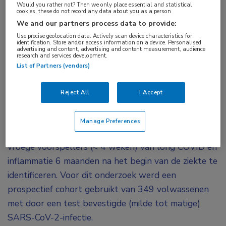
Would you rather not? Then we only place essential and statistical
long COVID blijken te hebben ontwikkeld, is er
cookies, these do not record any data about you as a person
We and our partners process data to provide:
een associatie met verhoogde cardiopulmonale
Use precise geolocation data. Actively scan device characteristics for
resuscitatiewaarden. Een verhoogd IL-1β – een
identification. Store and/or access information on a device. Personalised
advertising and content, advertising and content measurement, audience
marker voor inflammatie – binnen 4 weken na de
research and services development.
List of Partners (vendors)
infectie is mogelijk een vroege voorspeller van
long COVID na 6 maanden.
Reject All
I Accept
In een Nederlandse studie zijn cytokinenpatronen bij
volwassenen met COVID-19 in vergelijking met
Manage Preferences
gezonde mensen onderzocht en is getracht om
vroege voorspellers (< 4 weken) van long COVID en
inflammatie 6 maanden na het begin van de ziekte te
identificeren. Voor dit onderzoek werd een
prospectief cohort gebruikt van 349 volwassenen
met door een test bevestigde (milde tot matige)
SARS-CoV-2-infectie.