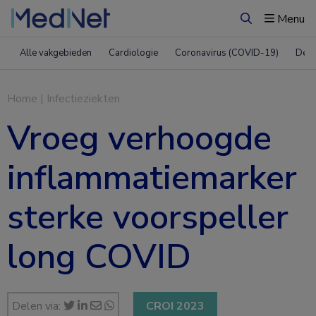
Menu
Zoeken
Alle vakgebieden
Cardiologie
Coronavirus (COVID-19)
Derm
Home
|
Infectieziekten
Vroeg verhoogde
inflammatiemarker
sterke voorspeller
long COVID
Delen via:
CROI 2023