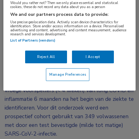
Would you rather not? Then we only place essential and statistical
long COVID blijken te hebben ontwikkeld, is er
cookies, these do not record any data about you as a person
We and our partners process data to provide:
een associatie met verhoogde cardiopulmonale
Use precise geolocation data. Actively scan device characteristics for
resuscitatiewaarden. Een verhoogd IL-1β – een
identification. Store and/or access information on a device. Personalised
advertising and content, advertising and content measurement, audience
marker voor inflammatie – binnen 4 weken na de
research and services development.
List of Partners (vendors)
infectie is mogelijk een vroege voorspeller van
long COVID na 6 maanden.
Reject All
I Accept
In een Nederlandse studie zijn cytokinenpatronen bij
volwassenen met COVID-19 in vergelijking met
Manage Preferences
gezonde mensen onderzocht en is getracht om
vroege voorspellers (< 4 weken) van long COVID en
inflammatie 6 maanden na het begin van de ziekte te
identificeren. Voor dit onderzoek werd een
prospectief cohort gebruikt van 349 volwassenen
met door een test bevestigde (milde tot matige)
SARS-CoV-2-infectie.