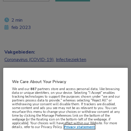
2 min
feb 2023
Vakgebieden:
Coronavirus (COVID-19)
,
Infectieziekten
Aandachtsgebieden:
We Care About Your Privacy
Virale infecties
We and our
887
partners store and access personal data, like browsing
data or unique identifiers, on your device. Selecting "I Accept" enables
tracking technologies to support the purposes shown under "we and our
Tags:
partners process data to provide," whereas selecting "Reject All" or
withdrawing your consent will disable them. If trackers are disabled,
coronavirus
,
COVID-19
,
CRP
,
IL-1
,
long COVID
,
SARS-CoV-
some content and ads you see may not be as relevant to you. You can
resurface this menu to change your choices or withdraw consent at any
2
time by clicking the Manage Preferences link on the bottom of the
webpage [or the floating icon on the bottom-left of the webpage, if
applicable]. Your choices will have effect within our Website. For more
details, refer to our Privacy Policy.
Privacy statement
Bij mensen die 6 maanden na een corona-infectie