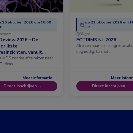
 26 oktober 2026 om 18:00
wo 21 oktober 2026 om 1
r
uur
terdam
Vught
Review 2026 – De
ECTRIMS NL 2026
grijkste
Afreizen naar een congreslocatie?
esinzichten, vanuit
nog nodig, kan het …
erdam
e MDS zonder af te reizen naar
 Tijdens …
Meer informatie →
Meer infor
Direct inschrijven →
Direct inschrijven →