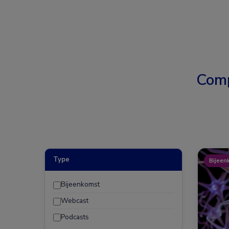
Comp
Type
Bijeen
Bijeenkomst
Webcast
Podcasts