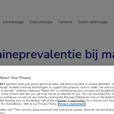
Dermatologie
Endocrinologie
Farmacie
Gastro-enterologie
ineprevalentie bij m
About Your Privacy
887
partners store and access personal data, like browsing data or unique identifiers, o
 Accept" enables tracking technologies to support the purposes shown under "we and our
 to provide," whereas selecting "Reject All" or withdrawing your consent will disable th
, some content and ads you see may not be as relevant to you. You can resurface this
 or withdraw consent at any time by clicking the Manage Preferences link on the bottom
the floating icon on the bottom-left of the webpage, if applicable]. Your choices will hav
For more details, refer to our Privacy Policy.
Privacy statement
lacht kan niet worden geschat op basis van
ther not? Then we only place essential and statistical cookies, these do not record an
rson