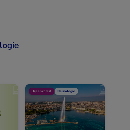
logie
Bijeenkomst
Neurologie