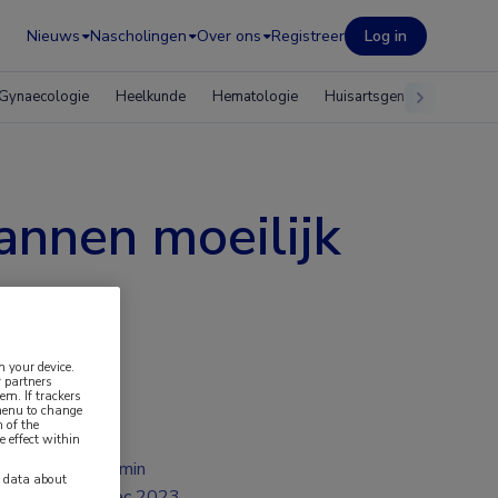
Nieuws
Nascholingen
Over ons
Registreer
Log in
Gynaecologie
Heelkunde
Hematologie
Huisartsgeneeskunde
annen moeilijk
n your device.
 partners
em. If trackers
 menu to change
 of the
e effect within
2 min
y data about
dec 2023