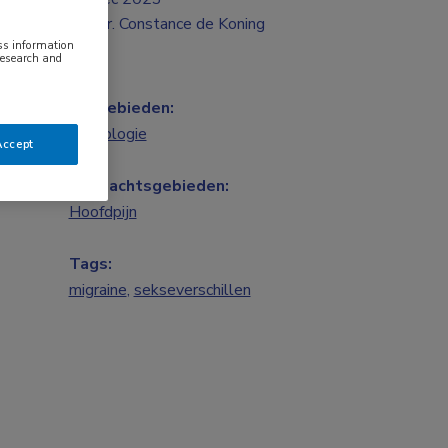
Mr. Constance de Koning
ess information
research and
Vakgebieden:
Neurologie
Accept
Aandachtsgebieden:
Hoofdpijn
Tags:
migraine
,
sekseverschillen