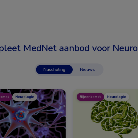
leet MedNet aanbod voor
Neuro
Nascholing
Nieuws
komst
Neurologie
Bijeenkomst
Neurologie