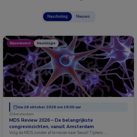
Nascholing
Nieuws
Bijeenkomst
Neurologie
ma 26 oktober 2026 om 18:00 uur
Amsterdam
MDS Review 2026 – De belangrijkste
congresinzichten, vanuit Amsterdam
Volg de MDS zonder af te reizen naar Seoul! Tijdens …