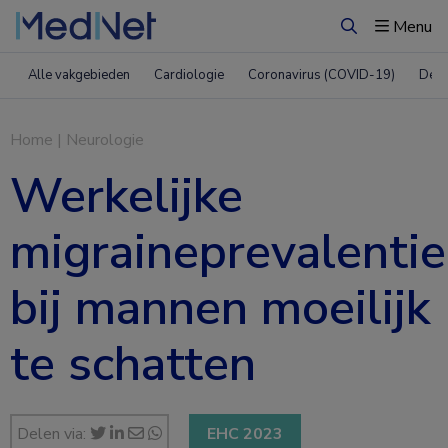
Menu
Zoeken
Alle vakgebieden
Cardiologie
Coronavirus (COVID-19)
Derm
Home
|
Neurologie
Werkelijke
migraineprevalentie
bij mannen moeilijk
te schatten
Delen via:
EHC 2023