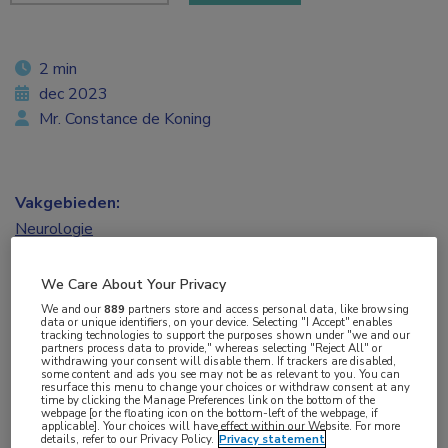
2 min
dec 2023
Mr. Constance de Koning
Vakgebieden:
Neurologie
Aandachtsgebieden:
We Care About Your Privacy
Hoofdpijn
We and our
889
partners store and access personal data, like browsing
data or unique identifiers, on your device. Selecting "I Accept" enables
tracking technologies to support the purposes shown under "we and our
partners process data to provide," whereas selecting "Reject All" or
Tags:
withdrawing your consent will disable them. If trackers are disabled,
some content and ads you see may not be as relevant to you. You can
migraine
,
sekseverschillen
resurface this menu to change your choices or withdraw consent at any
time by clicking the Manage Preferences link on the bottom of the
webpage [or the floating icon on the bottom-left of the webpage, if
applicable]. Your choices will have effect within our Website. For more
De werkelijke migraineprevalentie per geslacht
details, refer to our Privacy Policy.
Privacy statement