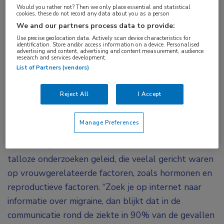
Would you rather not? Then we only place essential and statistical
kan niet worden geschat op basis van causale
cookies, these do not record any data about you as a person
overwegingen, zo stelde
Tobias Kurth (Charité
We and our partners process data to provide:
Universitätsmedizin Berlijn, Duitsland). Hoewel er
Use precise geolocation data. Actively scan device characteristics for
identification. Store and/or access information on a device. Personalised
advertising and content, advertising and content measurement, audience
duidelijk sprake is van een vrouwelijke
research and services development.
predominantie bij migraine, zou het toch zo
List of Partners (vendors)
kunnen zijn dat migraine bij mannen
ondergediagnosticeerd wordt.
Reject All
I Accept
“Op basis van studies op populatieniveau weten we
Manage Preferences
dat de ziekte 3 tot 4 keer vaker bij vrouwen
voorkomt”, aldus Kurth. Dit verschil heeft tot
talloze onderzoeken geleid, die veelal gericht waren
op vrouwgerelateerde factoren, zoals hormonen en
reproductieve factoren. “Zoek je op internet naar
informatie over migraine, dan blijkt dat in de
communicatie rond de ziekte in 90% van de gevallen