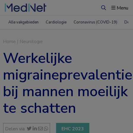
Menu
Zoeken
Alle vakgebieden
Cardiologie
Coronavirus (COVID-19)
Derm
Home
|
Neurologie
Werkelijke
migraineprevalentie
bij mannen moeilijk
te schatten
Delen via:
EHC 2023