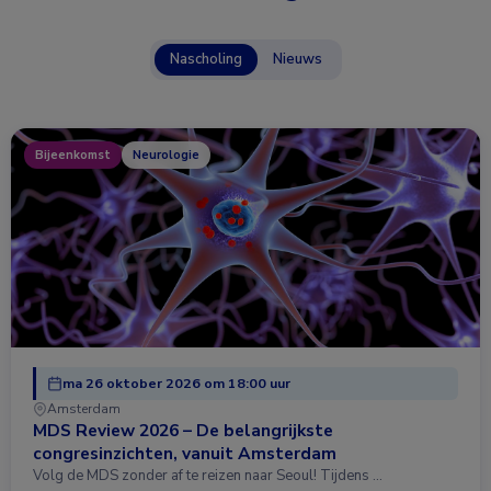
Nascholing
Nieuws
Bijeenkomst
Neurologie
ma 26 oktober 2026 om 18:00 uur
Amsterdam
MDS Review 2026 – De belangrijkste
congresinzichten, vanuit Amsterdam
Volg de MDS zonder af te reizen naar Seoul! Tijdens …