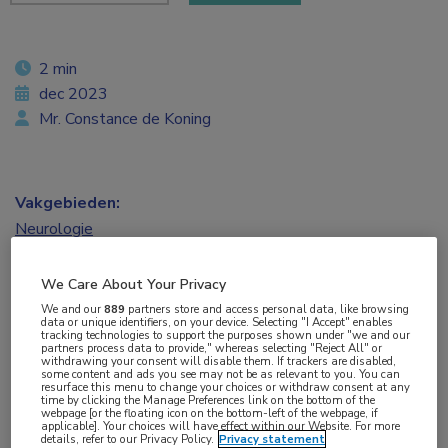
2 min
dec 2023
Mr. Constance de Koning
Vakgebieden:
Neurologie
Aandachtsgebieden:
We Care About Your Privacy
Hoofdpijn
We and our
889
partners store and access personal data, like browsing
data or unique identifiers, on your device. Selecting "I Accept" enables
tracking technologies to support the purposes shown under "we and our
partners process data to provide," whereas selecting "Reject All" or
Tags:
withdrawing your consent will disable them. If trackers are disabled,
some content and ads you see may not be as relevant to you. You can
migraine
,
sekseverschillen
resurface this menu to change your choices or withdraw consent at any
time by clicking the Manage Preferences link on the bottom of the
webpage [or the floating icon on the bottom-left of the webpage, if
applicable]. Your choices will have effect within our Website. For more
De werkelijke migraineprevalentie per geslacht
details, refer to our Privacy Policy.
Privacy statement