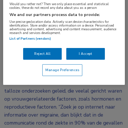
Would you rather not? Then we only place essential and statistical
kan niet worden geschat op basis van causale
cookies, these do not record any data about you as a person
overwegingen, zo stelde
Tobias Kurth (Charité
We and our partners process data to provide:
Universitätsmedizin Berlijn, Duitsland). Hoewel er
Use precise geolocation data. Actively scan device characteristics for
identification. Store and/or access information on a device. Personalised
advertising and content, advertising and content measurement, audience
duidelijk sprake is van een vrouwelijke
research and services development.
predominantie bij migraine, zou het toch zo
List of Partners (vendors)
kunnen zijn dat migraine bij mannen
ondergediagnosticeerd wordt.
Reject All
I Accept
“Op basis van studies op populatieniveau weten we
Manage Preferences
dat de ziekte 3 tot 4 keer vaker bij vrouwen
voorkomt”, aldus Kurth. Dit verschil heeft tot
talloze onderzoeken geleid, die veelal gericht waren
op vrouwgerelateerde factoren, zoals hormonen en
reproductieve factoren. “Zoek je op internet naar
informatie over migraine, dan blijkt dat in de
communicatie rond de ziekte in 90% van de gevallen