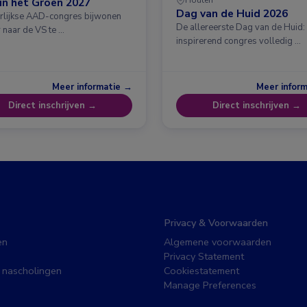
in het Groen 2027
Dag van de Huid 2026
arlijkse AAD-congres bijwonen
De allereerste Dag van de Huid:
 naar de VS te …
inspirerend congres volledig …
Meer informatie →
Meer infor
Direct inschrijven →
Direct inschrijven →
Privacy & Voorwaarden
en
Algemene voorwaarden
Privacy Statement
 nascholingen
Cookiestatement
Manage Preferences