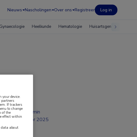
Nieuws
Nascholingen
Over ons
Registreer
Log in
Gynaecologie
Heelkunde
Hematologie
Huisartsgeneeskunde
n your device.
 partners
em. If trackers
 menu to change
1 min
 of the
e effect within
apr 2025
y data about