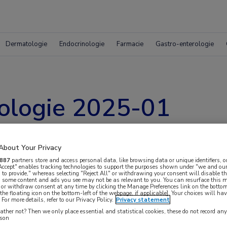
Dermatologie
Endocrinologie
Farmacie
Gastro-enterologie
ologie 2025-01
About Your Privacy
887
partners store and access personal data, like browsing data or unique identifiers, o
 Accept" enables tracking technologies to support the purposes shown under "we and our
 to provide," whereas selecting "Reject All" or withdrawing your consent will disable th
, some content and ads you see may not be as relevant to you. You can resurface this
 or withdraw consent at any time by clicking the Manage Preferences link on the bottom
the floating icon on the bottom-left of the webpage, if applicable]. Your choices will hav
For more details, refer to our Privacy Policy.
Privacy statement
ther not? Then we only place essential and statistical cookies, these do not record an
rson