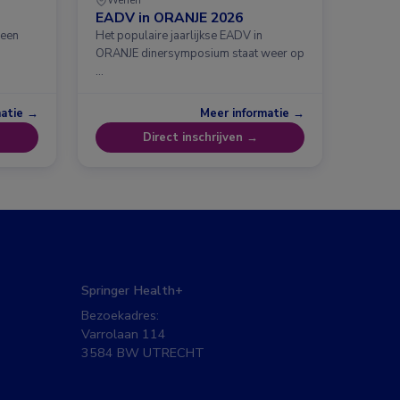
EADV in ORANJE 2026
 een
Het populaire jaarlijkse EADV in
ORANJE dinersymposium staat weer op
…
matie →
Meer informatie →
Direct inschrijven →
Springer Health+
Bezoekadres:
Varrolaan 114
3584 BW UTRECHT