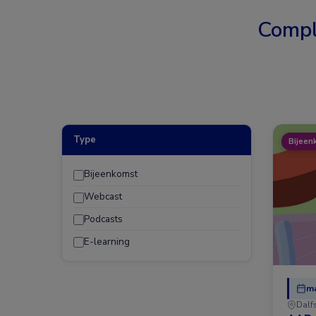
Compl
Type
Bijeen
Bijeenkomst
Webcast
Podcasts
E-learning
ma
Dalf