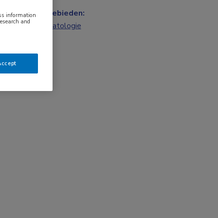
Vakgebieden:
ess information
research and
Dermatologie
Accept