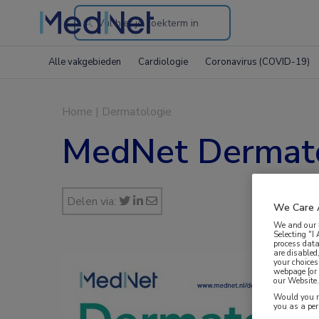
Search
through
Alle vakgebieden
Cardiologie
Coronavirus (COVID-19)
the
website
Home
|
Dermatologie
MedNet Dermat
Delen via:
We Care 
We and our
Selecting "I
process data
are disabled
your choices
webpage [or 
our Website. 
Would you ra
you as a pe