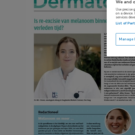
We and o
Use precise 
on a device.
services dev
List of Par
Manage P