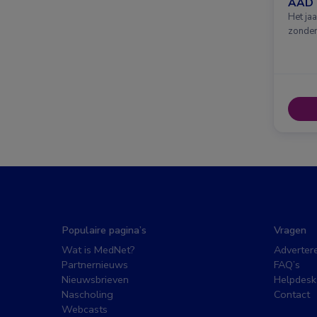
AAD 
Het ja
zonder
Populaire pagina’s
Vragen
Wat is MedNet?
Adverter
Partnernieuws
FAQ’s
Nieuwsbrieven
Helpdesk
Nascholing
Contact
Webcasts