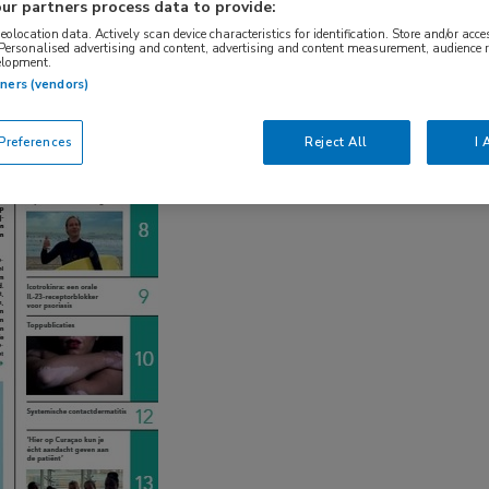
ur partners process data to provide:
geolocation data. Actively scan device characteristics for identification. Store and/or acc
 Personalised advertising and content, advertising and content measurement, audience 
elopment.
tners (vendors)
references
Reject All
I 