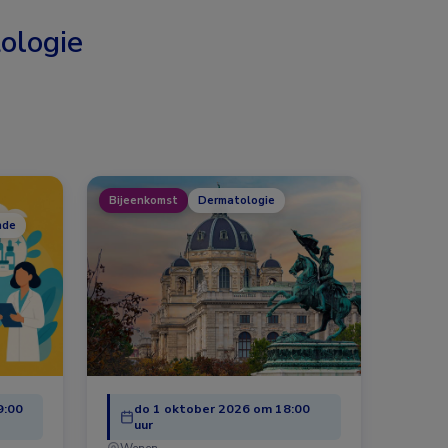
ologie
Bijeenkomst
Dermatologie
nde
9:00
do 1 oktober 2026 om 18:00
uur
Wenen