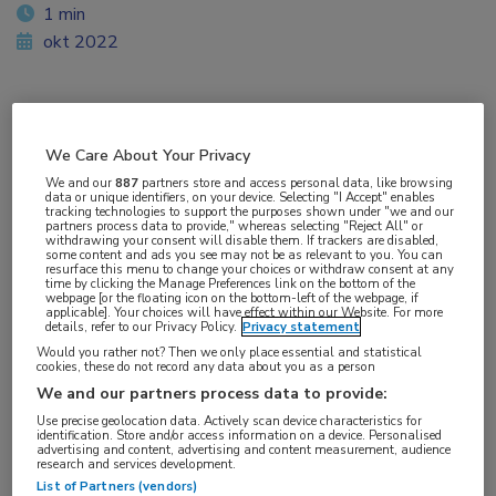
1 min
okt 2022
Vakgebieden:
We Care About Your Privacy
Infectieziekten
We and our
887
partners store and access personal data, like browsing
data or unique identifiers, on your device. Selecting "I Accept" enables
tracking technologies to support the purposes shown under "we and our
partners process data to provide," whereas selecting "Reject All" or
withdrawing your consent will disable them. If trackers are disabled,
some content and ads you see may not be as relevant to you. You can
resurface this menu to change your choices or withdraw consent at any
time by clicking the Manage Preferences link on the bottom of the
webpage [or the floating icon on the bottom-left of the webpage, if
applicable]. Your choices will have effect within our Website. For more
details, refer to our Privacy Policy.
Privacy statement
Would you rather not? Then we only place essential and statistical
cookies, these do not record any data about you as a person
We and our partners process data to provide:
Use precise geolocation data. Actively scan device characteristics for
identification. Store and/or access information on a device. Personalised
advertising and content, advertising and content measurement, audience
research and services development.
List of Partners (vendors)