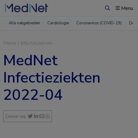
Menu
Zoeken
Alle vakgebieden
Cardiologie
Coronavirus (COVID-19)
Derm
Home
|
Infectieziekten
MedNet
Infectieziekten
2022-04
Delen via: