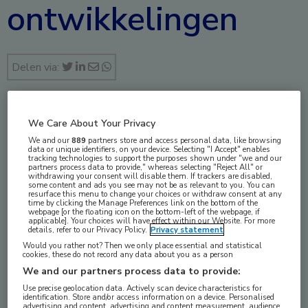
ontwikkelingen
Delen via:
We Care About Your Privacy
jun 2024
We and our
889
partners store and access personal data, like browsing
data or unique identifiers, on your device. Selecting "I Accept" enables
tracking technologies to support the purposes shown under "we and our
partners process data to provide," whereas selecting "Reject All" or
withdrawing your consent will disable them. If trackers are disabled,
Vakgebieden:
some content and ads you see may not be as relevant to you. You can
resurface this menu to change your choices or withdraw consent at any
Neurologie
time by clicking the Manage Preferences link on the bottom of the
webpage [or the floating icon on the bottom-left of the webpage, if
applicable]. Your choices will have effect within our Website. For more
details, refer to our Privacy Policy.
Privacy statement
Would you rather not? Then we only place essential and statistical
cookies, these do not record any data about you as a person
We and our partners process data to provide:
Een samenvatting van de
Use precise geolocation data. Actively scan device characteristics for
identification. Store and/or access information on a device. Personalised
advertising and content, advertising and content measurement, audience