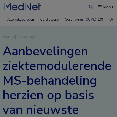
Menu
Zoeken
Alle vakgebieden
Cardiologie
Coronavirus (COVID-19)
Derm
Home
|
Neurologie
Aanbevelingen
ziektemodulerende
MS-behandeling
herzien op basis
van nieuwste