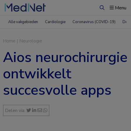
Menu
Zoeken
Alle vakgebieden
Cardiologie
Coronavirus (COVID-19)
Derm
Home
|
Neurologie
Aios neurochirurgie
ontwikkelt
succesvolle apps
Delen via: