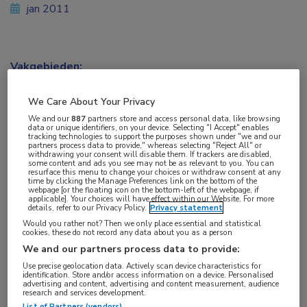
jan 2011
Vakgebieden:
Neurologie
We Care About Your Privacy
We and our
887
partners store and access personal data, like browsing
data or unique identifiers, on your device. Selecting "I Accept" enables
tracking technologies to support the purposes shown under "we and our
partners process data to provide," whereas selecting "Reject All" or
withdrawing your consent will disable them. If trackers are disabled,
some content and ads you see may not be as relevant to you. You can
resurface this menu to change your choices or withdraw consent at any
Neurochirurg in opleiding in het Maastricht UMC
time by clicking the Manage Preferences link on the bottom of the
webpage [or the floating icon on the bottom-left of the webpage, if
Pieter Kubben staat op nummer 1 in de lijst met
applicable]. Your choices will have effect within our Website. For more
details, refer to our Privacy Policy.
Privacy statement
gedownloade apps voor neureochirurgie. Hij
Would you rather not? Then we only place essential and statistical
ontwikkelde de apps ‘Neuromind’, ‘Safe Surgery’
cookies, these do not record any data about you as a person
We and our partners process data to provide:
en ‘SLIC’ die beschikbaar zijn voor de iPhone,
Use precise geolocation data. Actively scan device characteristics for
Android en iPad.
identification. Store and/or access information on a device. Personalised
advertising and content, advertising and content measurement, audience
research and services development.
In 2008 kocht Kubben zijn eerste iPhone en
List of Partners (vendors)