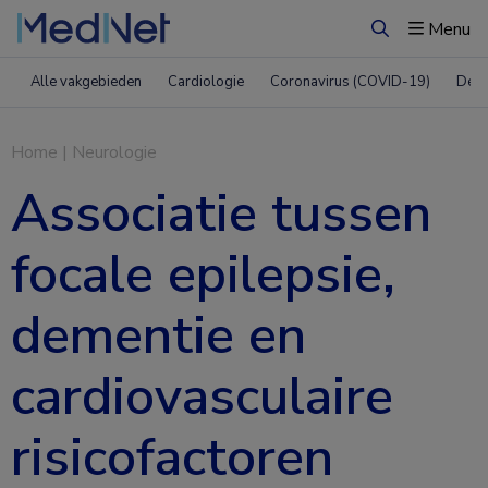
Menu
Zoeken
Alle vakgebieden
Cardiologie
Coronavirus (COVID-19)
Derm
Home
|
Neurologie
Associatie tussen
focale epilepsie,
dementie en
cardiovasculaire
risicofactoren