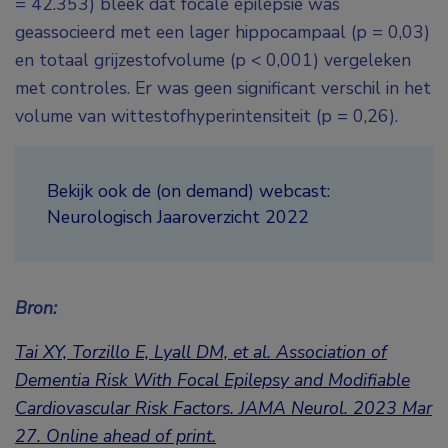
= 42.353) bleek dat focale epilepsie was
geassocieerd met een lager hippocampaal (p = 0,03)
en totaal grijzestofvolume (p < 0,001) vergeleken
met controles. Er was geen significant verschil in het
volume van wittestofhyperintensiteit (p = 0,26).
Bekijk ook de (on demand) webcast:
Neurologisch Jaaroverzicht 2022
Bron:
Tai XY, Torzillo E, Lyall DM, et al. Association of
Dementia Risk With Focal Epilepsy and Modifiable
Cardiovascular Risk Factors. JAMA Neurol. 2023 Mar
27. Online ahead of print.