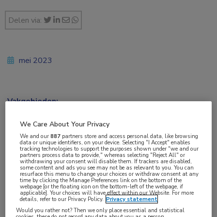
Delen via:
mei 2023
Vakgebieden:
Neurologie
We Care About Your Privacy
We and our
887
partners store and access personal data, like browsing
Aandachtsgebieden:
data or unique identifiers, on your device. Selecting "I Accept" enables
tracking technologies to support the purposes shown under "we and our
Dementie
,
Epilepsie
,
Hoofdpijn
,
Neuro-vasculair
partners process data to provide," whereas selecting "Reject All" or
withdrawing your consent will disable them. If trackers are disabled,
some content and ads you see may not be as relevant to you. You can
resurface this menu to change your choices or withdraw consent at any
Tags:
time by clicking the Manage Preferences link on the bottom of the
webpage [or the floating icon on the bottom-left of the webpage, if
cardiovasculair risico
,
focale epilepsie
applicable]. Your choices will have effect within our Website. For more
details, refer to our Privacy Policy.
Privacy statement
Would you rather not? Then we only place essential and statistical
cookies, these do not record any data about you as a person