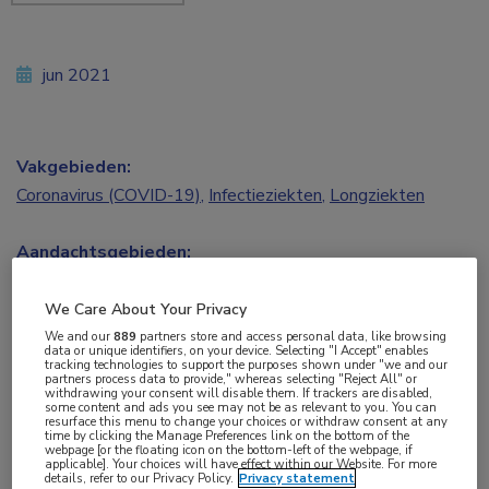
jun 2021
Vakgebieden:
Coronavirus (COVID-19)
,
Infectieziekten
,
Longziekten
Aandachtsgebieden:
Virale infecties
We Care About Your Privacy
Tags:
We and our
889
partners store and access personal data, like browsing
data or unique identifiers, on your device. Selecting "I Accept" enables
antibiotica
,
azitromycine
,
COVID-19
tracking technologies to support the purposes shown under "we and our
partners process data to provide," whereas selecting "Reject All" or
withdrawing your consent will disable them. If trackers are disabled,
some content and ads you see may not be as relevant to you. You can
resurface this menu to change your choices or withdraw consent at any
Recente bevindingen van de Britse PRINCIPLE-
time by clicking the Manage Preferences link on the bottom of the
webpage [or the floating icon on the bottom-left of the webpage, if
studie ondersteunen niet om aan mensen met
applicable]. Your choices will have effect within our Website. For more
details, refer to our Privacy Policy.
Privacy statement