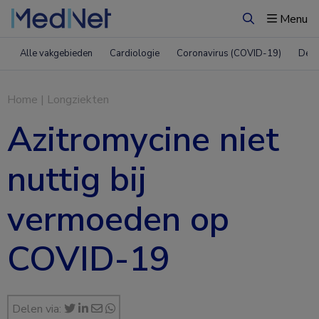
Menu
Zoeken
Alle vakgebieden
Cardiologie
Coronavirus (COVID-19)
Derm
Home
|
Longziekten
Azitromycine niet
nuttig bij
vermoeden op
COVID-19
Delen via: