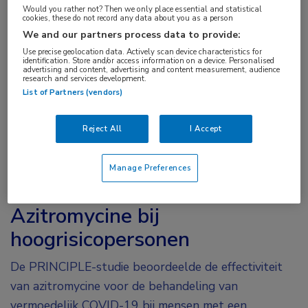
verdenking op COVID-19 routinematig
Would you rather not? Then we only place essential and statistical
azitromycine te geven. De toevoeging van
cookies, these do not record any data about you as a person
We and our partners process data to provide:
azitromycine aan de gebruikelijke zorg
Use precise geolocation data. Actively scan device characteristics for
resulteerde namelijk niet in een sneller herstel of
identification. Store and/or access information on a device. Personalised
advertising and content, advertising and content measurement, audience
een afgenomen risico om opgenomen te worden.
research and services development.
List of Partners (vendors)
Azitromycine heeft potentiële antivirale en
ontstekingsremmende eigenschappen en wordt
Reject All
I Accept
gebruikt bij de behandeling van COVID-19. Er
ontbreekt echter bewijs uit gerandomiseerde studies
Manage Preferences
in de algemene bevolking.
Azitromycine bij
hoogrisicopersonen
De PRINCIPLE-studie beoordeelde de effectiviteit
van azitromycine voor de behandeling van
vermoedelijk COVID-19 bij mensen met een