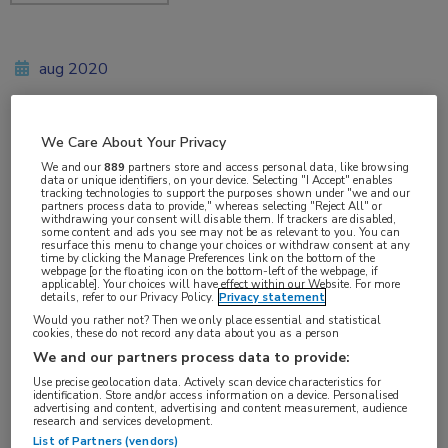
aug 2020
We Care About Your Privacy
Vakgebieden:
We and our
889
partners store and access personal data, like browsing
Huisartsgeneeskunde
,
Infectieziekten
data or unique identifiers, on your device. Selecting "I Accept" enables
tracking technologies to support the purposes shown under "we and our
partners process data to provide," whereas selecting "Reject All" or
withdrawing your consent will disable them. If trackers are disabled,
Aandachtsgebieden:
some content and ads you see may not be as relevant to you. You can
resurface this menu to change your choices or withdraw consent at any
Virale infecties
time by clicking the Manage Preferences link on the bottom of the
webpage [or the floating icon on the bottom-left of the webpage, if
applicable]. Your choices will have effect within our Website. For more
details, refer to our Privacy Policy.
Privacy statement
Tags:
Would you rather not? Then we only place essential and statistical
baloxavir
,
influenza
cookies, these do not record any data about you as a person
We and our partners process data to provide:
Use precise geolocation data. Actively scan device characteristics for
Een enkele dosis baloxavir marboxil lijkt effectief
identification. Store and/or access information on a device. Personalised
advertising and content, advertising and content measurement, audience
als profylaxe bij familieleden van patiënten met
research and services development.
List of Partners (vendors)