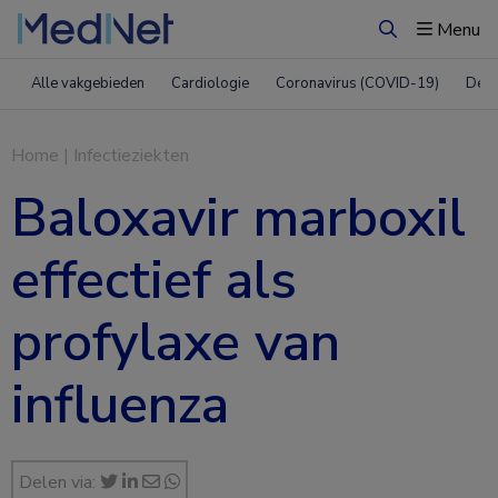
Menu
Zoeken
Alle vakgebieden
Cardiologie
Coronavirus (COVID-19)
Derm
Home
|
Infectieziekten
Baloxavir marboxil
effectief als
profylaxe van
influenza
Delen via: