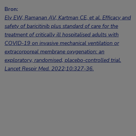
Bron:
Ely EW, Ramanan AV, Kartman CE, et al. Efficacy and
safety of baricitinib plus standard of care for the
treatment of critically ill hospitalised adults with
COVID-19 on invasive mechanical ventilation or
extracorporeal membrane oxygenation: an
exploratory, randomised, placebo-controlled trial.
Lancet Respir Med. 2022;10:327-36.