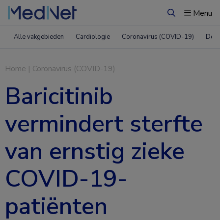
Menu
Zoeken
Alle vakgebieden
Cardiologie
Coronavirus (COVID-19)
Derm
Home
|
Coronavirus (COVID-19)
Baricitinib
vermindert sterfte
van ernstig zieke
COVID-19-
patiënten