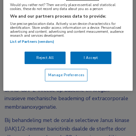
Bij ernstig zieke opgenomen COVID-19-patiënten
Would you rather not? Then we only place essential and statistical
die invasieve mechanische beademing of
cookies, these do not record any data about you as a person
We and our partners process data to provide:
extracorporale membraanoxygenatie kregen,
Use precise geolocation data. Actively scan device characteristics for
verminderde de behandeling met baricitinib de
identification. Store and/or access information on a device. Personalised
advertising and content, advertising and content measurement, audience
sterfte. Dit is gevonden in een verkennende
research and services development.
analyse van de COV-BARRIER-studie.
List of Partners (vendors)
De fase III-studie COV-BARRIER is uitgevoerd in
Reject All
I Accept
Argentinië, Brazilië, Mexico en de Verenigde Staten.
De 101 deelnemers waren in het ziekenhuis
Manage Preferences
opgenomen en hadden een laboratorium-bevestigde
SARS-CoV-2-infectie op baseline en kregen
invasieve mechanische beademing of extracorporale
membraanoxygenatie.
Bij behandeling met de orale selectieve Janus kinase
(JAK)1/2-remmer baricitinib daalde de sterfte door