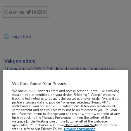
Delen via:
aug 2022
Vakgebieden:
Coronavirus (COVID-19)
,
Infectieziekten
,
Longziekten
We Care About Your Privacy
We and our
889
partners store and access personal data, like browsing
data or unique identifiers, on your device. Selecting "I Accept" enables
Tags:
tracking technologies to support the purposes shown under "we and our
partners process data to provide," whereas selecting "Reject All" or
baricitinib
,
beademing
,
COVID-19
,
extracorporele
withdrawing your consent will disable them. If trackers are disabled,
some content and ads you see may not be as relevant to you. You can
membraanoxygenatie
,
SARS-CoV-2
resurface this menu to change your choices or withdraw consent at any
time by clicking the Manage Preferences link on the bottom of the
webpage [or the floating icon on the bottom-left of the webpage, if
applicable]. Your choices will have effect within our Website. For more
details, refer to our Privacy Policy.
Privacy statement