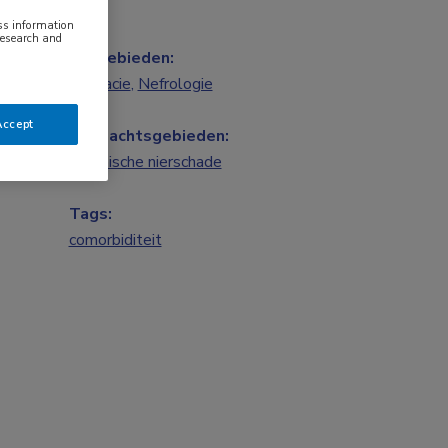
ess information
research and
Vakgebieden:
Farmacie
,
Nefrologie
Accept
Aandachtsgebieden:
Chronische nierschade
Tags:
comorbiditeit