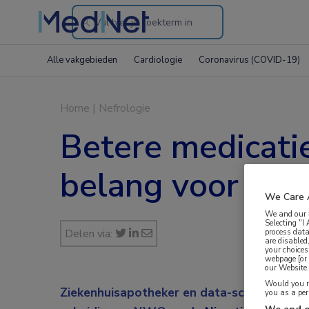
Search
through
Alle vakgebieden
Cardiologie
Coronavirus (COVID-19)
the
website
Home
|
Nefrologie
Betere medicati
belang voor nier
We Care 
We and our
Selecting "I
Delen via:
process data
are disabled
your choices
webpage [or 
our Website. 
Would you ra
Ziekenhuisapotheker en data-scientist J
you as a pe