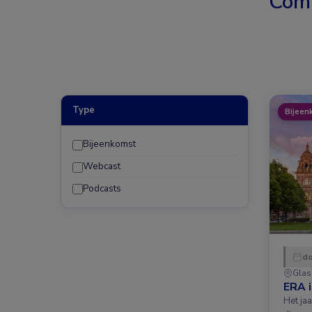
Com
Type
Bijeen
Bijeenkomst
Webcast
Podcasts
do
Gla
ERA 
Het ja