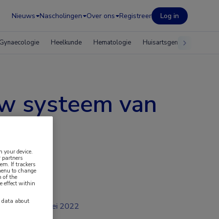
Nieuws
Nascholingen
Over ons
Registreer
Log in
Gynaecologie
Heelkunde
Hematologie
Huisartsgeneeskunde
uw systeem van
n your device.
 partners
em. If trackers
 menu to change
 of the
e effect within
y data about
mei 2022