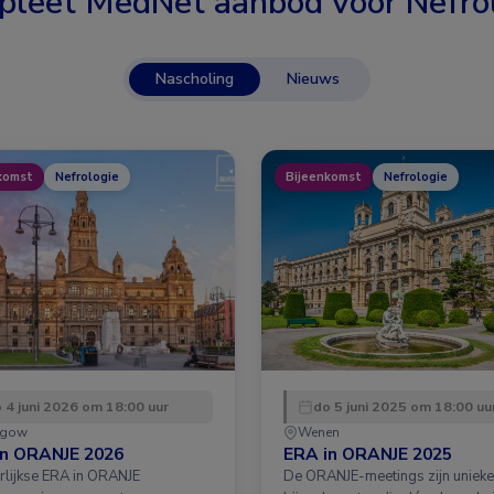
pleet MedNet aanbod voor
Nefro
Nascholing
Nieuws
komst
Nefrologie
Bijeenkomst
Nefrologie
 4 juni 2026 om 18:00 uur
do 5 juni 2025 om 18:00 uu
sgow
Wenen
in ORANJE 2026
ERA in ORANJE 2025
arlijkse ERA in ORANJE
De ORANJE-meetings zijn unieke