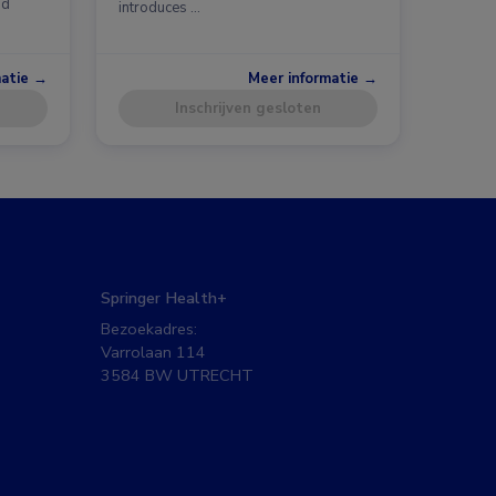
id
introduces …
matie →
Meer informatie →
Inschrijven gesloten
Springer Health+
Bezoekadres:
Varrolaan 114
3584 BW UTRECHT