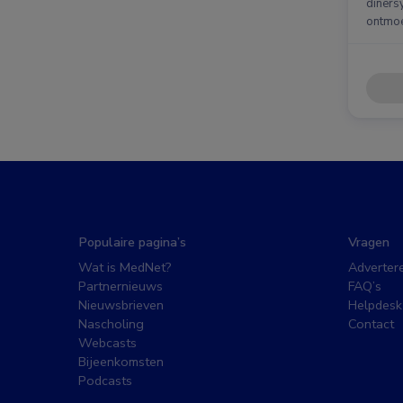
diners
ontmoe
Populaire pagina’s
Vragen
Wat is MedNet?
Adverter
Partnernieuws
FAQ’s
Nieuwsbrieven
Helpdesk
Nascholing
Contact
Webcasts
Bijeenkomsten
Podcasts