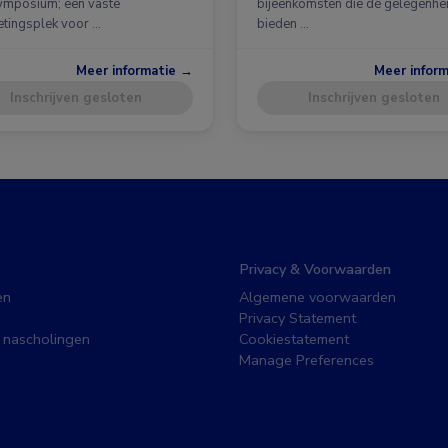
ymposium; een vaste
bijeenkomsten die dé gelegenhe
tingsplek voor …
bieden …
Meer informatie →
Meer infor
Inschrijven gesloten
Inschrijven gesloten
Privacy & Voorwaarden
en
Algemene voorwaarden
Privacy Statement
 nascholingen
Cookiestatement
Manage Preferences