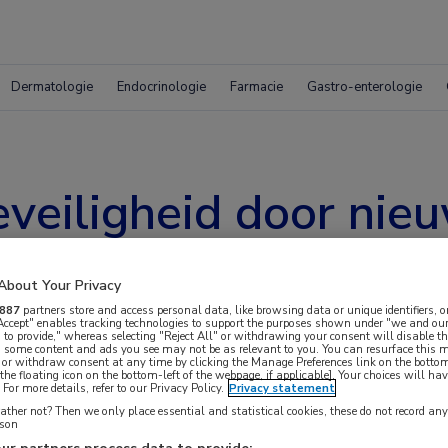
Dermatologie
Endocrinologie
Farmacie
Gastro-enterologie
eveiligheid door nie
patiënten
About Your Privacy
887
partners store and access personal data, like browsing data or unique identifiers, o
 Accept" enables tracking technologies to support the purposes shown under "we and our
 to provide," whereas selecting "Reject All" or withdrawing your consent will disable th
, some content and ads you see may not be as relevant to you. You can resurface this
 or withdraw consent at any time by clicking the Manage Preferences link on the bottom
the floating icon on the bottom-left of the webpage, if applicable]. Your choices will hav
For more details, refer to our Privacy Policy.
Privacy statement
ther not? Then we only place essential and statistical cookies, these do not record an
oanna Klopotowska van Amsterdam UMC heeft een
rson