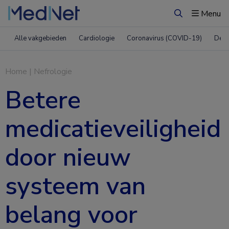
Menu
Zoeken
Alle vakgebieden
Cardiologie
Coronavirus (COVID-19)
Derm
Home
|
Nefrologie
Betere
medicatieveiligheid
door nieuw
systeem van
belang voor