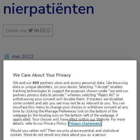
nierpatiënten
Delen via:
mei 2022
We Care About Your Privacy
Vakgebieden:
We and our
889
partners store and access personal data, like browsing
data or unique identifiers, on your device. Selecting "I Accept" enables
Farmacie
,
Nefrologie
tracking technologies to support the purposes shown under "we and our
partners process data to provide," whereas selecting "Reject All" or
withdrawing your consent will disable them. If trackers are disabled,
some content and ads you see may not be as relevant to you. You can
Aandachtsgebieden:
resurface this menu to change your choices or withdraw consent at any
time by clicking the Manage Preferences link on the bottom of the
Chronische nierschade
webpage [or the floating icon on the bottom-left of the webpage, if
applicable]. Your choices will have effect within our Website. For more
details, refer to our Privacy Policy.
Privacy statement
Would you rather not? Then we only place essential and statistical
Tags:
cookies, these do not record any data about you as a person
comorbiditeit