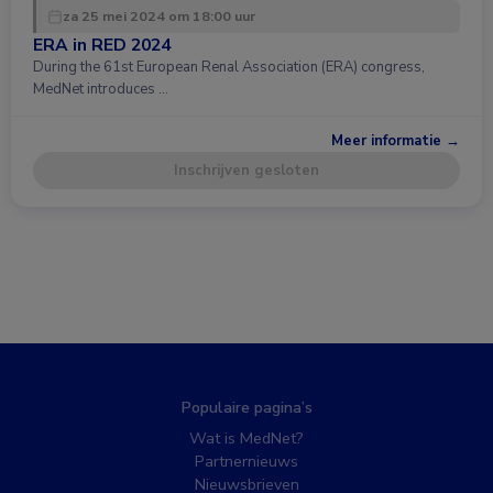
za 25 mei 2024 om 18:00 uur
ERA in RED 2024
During the 61st European Renal Association (ERA) congress,
MedNet introduces …
Meer informatie →
Inschrijven gesloten
Populaire pagina’s
Wat is MedNet?
Partnernieuws
Nieuwsbrieven