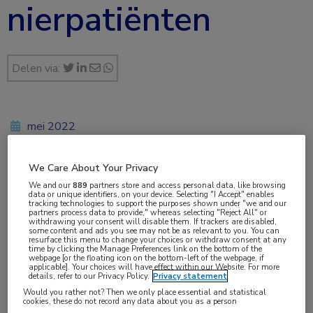
nierpatiënten
Delen via:
mei 2022
We Care About Your Privacy
Vakgebieden:
We and our
889
partners store and access personal data, like browsing
data or unique identifiers, on your device. Selecting "I Accept" enables
Farmacie
,
Nefrologie
tracking technologies to support the purposes shown under "we and our
partners process data to provide," whereas selecting "Reject All" or
withdrawing your consent will disable them. If trackers are disabled,
some content and ads you see may not be as relevant to you. You can
Aandachtsgebieden:
resurface this menu to change your choices or withdraw consent at any
time by clicking the Manage Preferences link on the bottom of the
Chronische nierschade
webpage [or the floating icon on the bottom-left of the webpage, if
applicable]. Your choices will have effect within our Website. For more
details, refer to our Privacy Policy.
Privacy statement
Would you rather not? Then we only place essential and statistical
Tags:
cookies, these do not record any data about you as a person
comorbiditeit