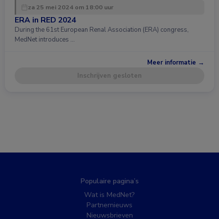
za 25 mei 2024 om 18:00 uur
ERA in RED 2024
During the 61st European Renal Association (ERA) congress,
MedNet introduces …
Meer informatie →
Inschrijven gesloten
Populaire pagina’s
Wat is MedNet?
Partnernieuws
Nieuwsbrieven