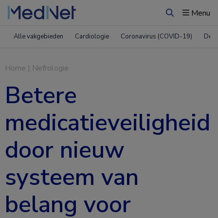
Menu
Zoeken
Alle vakgebieden
Cardiologie
Coronavirus (COVID-19)
Derm
Home
|
Nefrologie
Betere
medicatieveiligheid
door nieuw
systeem van
belang voor