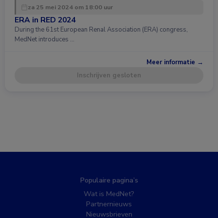
za 25 mei 2024 om 18:00 uur
ERA in RED 2024
During the 61st European Renal Association (ERA) congress,
MedNet introduces …
Meer informatie →
Inschrijven gesloten
Populaire pagina’s
Wat is MedNet?
Partnernieuws
Nieuwsbrieven