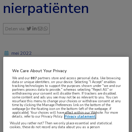
nierpatiënten
Delen via:
mei 2022
We Care About Your Privacy
Vakgebieden:
We and our
887
partners store and access personal data, like browsing
data or unique identifiers, on your device. Selecting "I Accept" enables
Farmacie
,
Nefrologie
tracking technologies to support the purposes shown under "we and our
partners process data to provide," whereas selecting "Reject All" or
withdrawing your consent will disable them. If trackers are disabled,
some content and ads you see may not be as relevant to you. You can
Aandachtsgebieden:
resurface this menu to change your choices or withdraw consent at any
time by clicking the Manage Preferences link on the bottom of the
Chronische nierschade
webpage [or the floating icon on the bottom-left of the webpage, if
applicable]. Your choices will have effect within our Website. For more
details, refer to our Privacy Policy.
Privacy statement
Would you rather not? Then we only place essential and statistical
Tags:
cookies, these do not record any data about you as a person
comorbiditeit