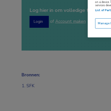
on a device.
services dev
Log hier in om volledige toegang te
List of Par
of
Account maken
Login
Manage P
Bronnen:
SFK