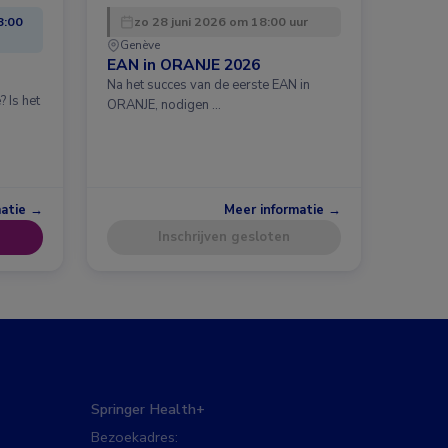
8:00
zo 28 juni 2026 om 18:00 uur
Genève
EAN in ORANJE 2026
Na het succes van de eerste EAN in
 Is het
ORANJE, nodigen …
matie →
Meer informatie →
Inschrijven gesloten
Springer Health+
Bezoekadres: