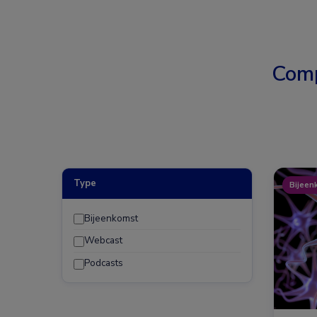
Comp
Type
Bijeen
Bijeenkomst
Webcast
Podcasts