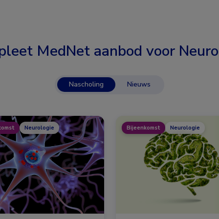
leet MedNet aanbod voor
Neuro
Nascholing
Nieuws
komst
Neurologie
Bijeenkomst
Neurologie