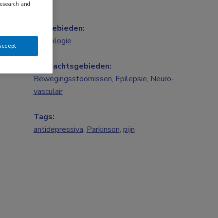
research and
Vakgebieden:
Neurologie
Accept
Aandachtsgebieden:
Bewegingsstoornissen
,
Epilepsie
,
Neuro-
vasculair
Tags:
antidepressiva
,
Parkinson
,
pijn