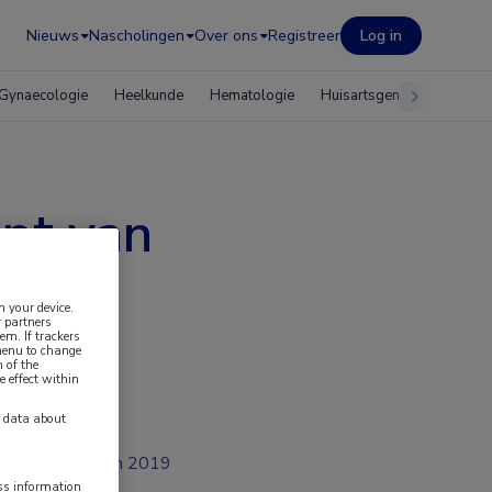
Nieuws
Nascholingen
Over ons
Registreer
Log in
Gynaecologie
Heelkunde
Hematologie
Huisartsgeneeskunde
ept van
n your device.
 partners
em. If trackers
 menu to change
 of the
e effect within
y data about
jan 2019
ess information