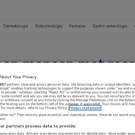
Dermatologie
Endocrinologie
Farmacie
Gastro-enterologie
joen mensen met rec
About Your Privacy
887
partners store and access personal data, like browsing data or unique identifiers, o
 Accept" enables tracking technologies to support the purposes shown under "we and our
 to provide," whereas selecting "Reject All" or withdrawing your consent will disable th
, some content and ads you see may not be as relevant to you. You can resurface this
 or withdraw consent at any time by clicking the Manage Preferences link on the bottom
the floating icon on the bottom-left of the webpage, if applicable]. Your choices will hav
For more details, refer to our Privacy Policy.
Privacy statement
ther not? Then we only place essential and statistical cookies, these do not record an
rson
ur partners process data to provide:
geolocation data. Actively scan device characteristics for identification. Store and/or acc