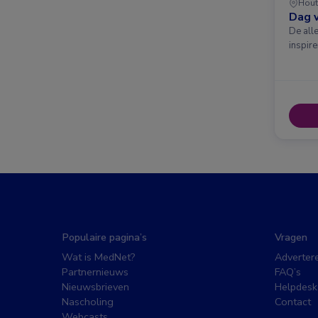
Hout
Dag v
De all
inspir
Populaire pagina’s
Vragen
Wat is MedNet?
Adverter
Partnernieuws
FAQ’s
Nieuwsbrieven
Helpdesk
Nascholing
Contact
Webcasts