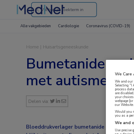
Search
through
Alle vakgebieden
Cardiologie
Coronavirus (COVID-19)
the
website
Home
|
Huisartsgeneeskunde
Bumetanide verb
met autisme
We Care 
We and our
Selecting "I
process data
are disabled
your choices
Delen via:
webpage [or 
our Website. 
Would you ra
you as a pe
We and o
Bloeddrukverlager bumetanide helpt kinde
Use precise 