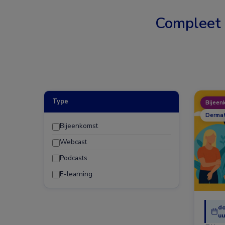
Compleet
Type
Bijeen
Dermat
Bijeenkomst
Webcast
Podcasts
E-learning
do
uu