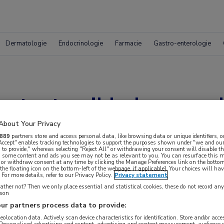
Dermatologie
Endocrinologie
Farmacie
Gastro-enterologie
etert prikkelverwerk
About Your Privacy
889
partners store and access personal data, like browsing data or unique identifiers, o
 Accept" enables tracking technologies to support the purposes shown under "we and our
 to provide," whereas selecting "Reject All" or withdrawing your consent will disable th
, some content and ads you see may not be as relevant to you. You can resurface this
 or withdraw consent at any time by clicking the Manage Preferences link on the bottom
the floating icon on the bottom-left of the webpage, if applicable]. Your choices will hav
For more details, refer to our Privacy Policy.
Privacy statement
ther not? Then we only place essential and statistical cookies, these do not record an
rson
ur partners process data to provide:
ren met autisme prikkels beter te verwerken,
geolocation data. Actively scan device characteristics for identification. Store and/or acc