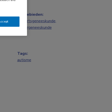
research and
Vakgebieden:
Huisartsgeneeskunde
,
Accept
Kindergeneeskunde
Tags:
autisme