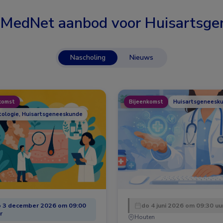
 MedNet aanbod voor
Huisartsge
Nascholing
Nieuws
komst
Bijeenkomst
Huisartsgeneesk
ologie, Huisartsgeneeskunde
 3 december 2026 om 09:00
do 4 juni 2026 om 09:30 uu
r
Houten