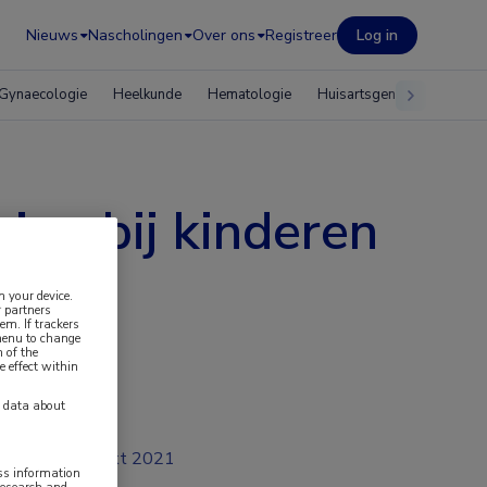
Nieuws
Nascholingen
Over ons
Registreer
Log in
Gynaecologie
Heelkunde
Hematologie
Huisartsgeneeskunde
ing bij kinderen
n your device.
 partners
em. If trackers
 menu to change
 of the
e effect within
y data about
okt 2021
ess information