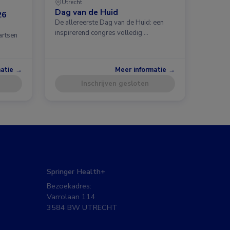
Utrecht
Dag van de Huid
26
De allereerste Dag van de Huid: een
inspirerend congres volledig …
artsen
matie →
Meer informatie →
Inschrijven gesloten
Springer Health+
Bezoekadres:
Varrolaan 114
3584 BW UTRECHT