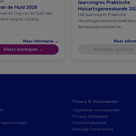
en
Jaarcongres Praktische
an de Huid 2026
Huisartsgeneeskunde 20
ereerste Dag van de Huid: een
Het Jaarcongres Praktische
erend congres volledig …
Huisartsgeneeskunde biedt huis
de nieuwste inzichten en …
Meer informatie →
Meer infor
Direct inschrijven →
Inschrijven gesloten
Privacy & Voorwaarden
en
Algemene voorwaarden
Privacy Statement
 nascholingen
Cookiestatement
Manage Preferences