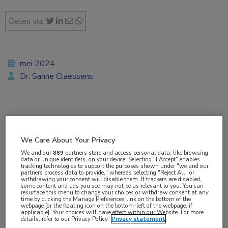
Delen via:
mei 2024
Dr. Sanne Claessens
Vakgebieden:
Reumatologie
We Care About Your Privacy
We and our
889
partners store and access personal data, like browsing
Aandachtsgebieden:
data or unique identifiers, on your device. Selecting "I Accept" enables
tracking technologies to support the purposes shown under "we and our
Sjögren
partners process data to provide," whereas selecting "Reject All" or
withdrawing your consent will disable them. If trackers are disabled,
some content and ads you see may not be as relevant to you. You can
resurface this menu to change your choices or withdraw consent at any
Tags:
time by clicking the Manage Preferences link on the bottom of the
webpage [or the floating icon on the bottom-left of the webpage, if
biomarker
,
CXCL9
applicable]. Your choices will have effect within our Website. For more
details, refer to our Privacy Policy.
Privacy statement