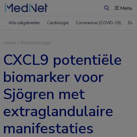
Menu
Zoeken
Alle vakgebieden
Cardiologie
Coronavirus (COVID-19)
Derm
Home
|
Reumatologie
CXCL9 potentiële
biomarker voor
Sjögren met
extraglandulaire
manifestaties