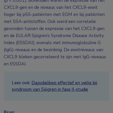
(p < 0,001). Bovendien waren de expressie van het
CXCL9
-gen en de niveaus van het CXCL9-eiwit
hoger bij pSS-patiënten met EGM en bij patiënten
met SSA-antistoffen. Ook werd een correlatie
gevonden tussen de expressie van het
CXCL9
-gen
en de EULAR Sjögren’s Syndrome Disease Activity
Index (ESSDAI), evenals met immunoglobuline G
(IgG)-niveaus en de bezinking. De eiwitniveaus van
CXCL9 bleken gecorreleerd te zijn met IgG-niveaus
en ESSDAI.
Lees ook:
Dazodalibep effectief en veilig bij
syndroom van Sjögren in fase II-studie
Bron: