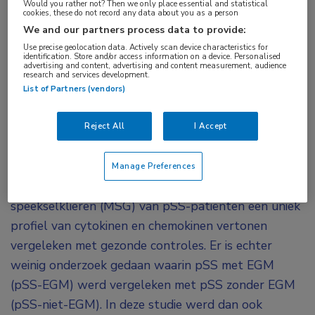
Would you rather not? Then we only place essential and statistical
cookies, these do not record any data about you as a person
CXCL9 blijkt een waardevolle biomarker te zijn
We and our partners process data to provide:
bij het primaire syndroom van Sjogren (pSS),
Use precise geolocation data. Actively scan device characteristics for
vooral vanwege de mogelijkheid om onderscheid
identification. Store and/or access information on a device. Personalised
advertising and content, advertising and content measurement, audience
te maken tussen pSS-patiënten met en zonder
research and services development.
List of Partners (vendors)
extraglandulaire manifestaties.
pSS-patiënten met extraglandulaire manifestaties
Reject All
I Accept
(EGM) hebben een slechtere prognose dan
patiënten met alleen siccasymptomen. Eerdere
Manage Preferences
studies hebben aangetoond dat de kleine
speekselklieren (MSG) van pSS-patiënten een uniek
profiel van cytokinen en chemokinen vertonen
vergeleken met gezonde controles. Er is echter
weinig onderzoek gedaan waarin pSS met EGM
(pSS-EGM) werd vergeleken met pSS zonder EGM
(pSS-niet-EGM). In deze studie werd dan ook