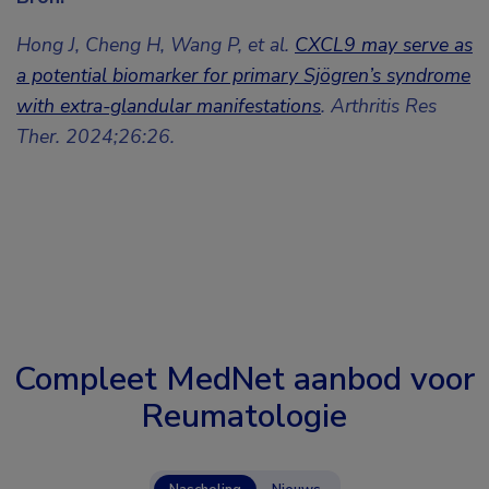
Hong J, Cheng H, Wang P, et al.
CXCL9 may serve as
a potential biomarker for primary Sjögren’s syndrome
with extra-glandular manifestations
. Arthritis Res
Ther. 2024;26:26.
Compleet MedNet aanbod voor
Reumatologie