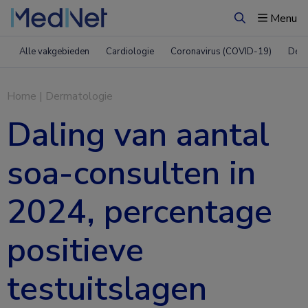
Menu
Zoeken
Alle vakgebieden
Cardiologie
Coronavirus (COVID-19)
Derm
Home
|
Dermatologie
Daling van aantal
soa-consulten in
2024, percentage
positieve
testuitslagen