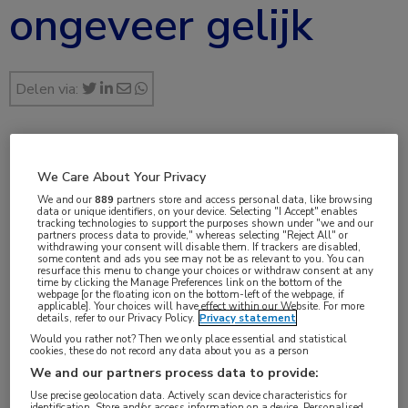
ongeveer gelijk
Delen via:
jul 2025
We Care About Your Privacy
Drs. Mirjam Bedaf
We and our
889
partners store and access personal data, like browsing
data or unique identifiers, on your device. Selecting "I Accept" enables
tracking technologies to support the purposes shown under "we and our
partners process data to provide," whereas selecting "Reject All" or
withdrawing your consent will disable them. If trackers are disabled,
some content and ads you see may not be as relevant to you. You can
Vakgebieden:
resurface this menu to change your choices or withdraw consent at any
time by clicking the Manage Preferences link on the bottom of the
Dermatologie
,
Huisartsgeneeskunde
,
Infectieziekten
webpage [or the floating icon on the bottom-left of the webpage, if
applicable]. Your choices will have effect within our Website. For more
details, refer to our Privacy Policy.
Privacy statement
Aandachtsgebieden:
Would you rather not? Then we only place essential and statistical
cookies, these do not record any data about you as a person
Bacteriële infecties
,
SOA
,
Venereologie
We and our partners process data to provide:
Use precise geolocation data. Actively scan device characteristics for
Tags:
identification. Store and/or access information on a device. Personalised