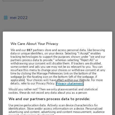
mei 2022
Vakgebieden:
We Care About Your Privacy
Nefrologie
We and our
887
partners store and access personal data, like browsing
data or unique identifiers, on your device. Selecting "I Accept" enables
tracking technologies to support the purposes shown under "we and our
Aandachtsgebieden:
partners process data to provide," whereas selecting "Reject All" or
withdrawing your consent will disable them. If trackers are disabled,
Dialyse
some content and ads you see may not be as relevant to you. You can
resurface this menu to change your choices or withdraw consent at any
time by clicking the Manage Preferences link on the bottom of the
webpage [or the floating icon on the bottom-left of the webpage, if
Tags:
applicable]. Your choices will have effect within our Website. For more
details, refer to our Privacy Policy.
Privacy statement
anemie
,
CVA
,
daprodustat
,
darbepoëtine
,
epoëtine
,
Would you rather not? Then we only place essential and statistical
hemoglobine
,
HIF-PHI
,
MACE
cookies, these do not record any data about you as a person
We and our partners process data to provide:
Use precise geolocation data. Actively scan device characteristics for
Bij dialysepatiënten met
anemie
is daprodustat
identification. Store and/or access information on a device. Personalised
advertising and content, advertising and content measurement, audience
non-inferieur ten opzichte van ESA’s als het gaat