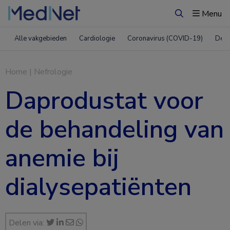
Menu
Zoeken
Alle vakgebieden
Cardiologie
Coronavirus (COVID-19)
Derm
Home
|
Nefrologie
Daprodustat voor
de behandeling van
anemie bij
dialysepatiënten
Delen via: