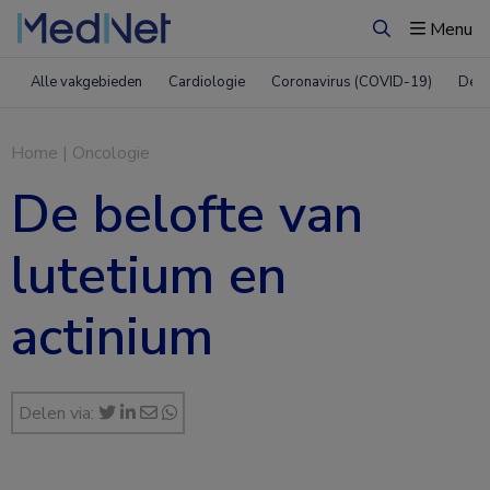
Menu
Zoeken
Alle vakgebieden
Cardiologie
Coronavirus (COVID-19)
Derm
Home
|
Oncologie
De belofte van
lutetium en
actinium
Delen via: