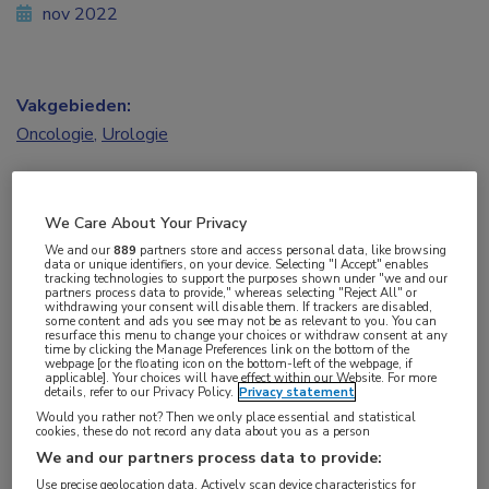
nov 2022
Vakgebieden:
Oncologie
,
Urologie
Aandachtsgebieden:
Uro-oncologie
We Care About Your Privacy
We and our
889
partners store and access personal data, like browsing
data or unique identifiers, on your device. Selecting "I Accept" enables
Tags:
tracking technologies to support the purposes shown under "we and our
partners process data to provide," whereas selecting "Reject All" or
actinium
,
lutetium
,
prostaatkanker
,
PSMA
withdrawing your consent will disable them. If trackers are disabled,
some content and ads you see may not be as relevant to you. You can
resurface this menu to change your choices or withdraw consent at any
time by clicking the Manage Preferences link on the bottom of the
Voor patiënten met prostaatkanker kan
webpage [or the floating icon on the bottom-left of the webpage, if
applicable]. Your choices will have effect within our Website. For more
details, refer to our Privacy Policy.
Privacy statement
toepassing van 177-Lutetium-PSMA of 225-
Would you rather not? Then we only place essential and statistical
Actinium-PSMA een interessante behandeloptie
cookies, these do not record any data about you as a person
zijn. In principe kan radionuclidetherapie voor veel
We and our partners process data to provide:
Use precise geolocation data. Actively scan device characteristics for