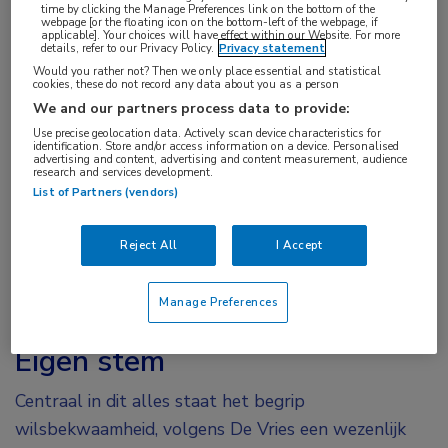
time by clicking the Manage Preferences link on the bottom of the
webpage [or the floating icon on the bottom-left of the webpage, if
Het antwoord lijkt overduidelijk: kinderen zijn geen
applicable]. Your choices will have effect within our Website. For more
details, refer to our Privacy Policy.
Privacy statement
kleine volwassenen, hun lichaam is anders en dat
Would you rather not? Then we only place essential and statistical
cookies, these do not record any data about you as a person
rechtvaardigt het feit dat er specialisten voor zijn.
We and our partners process data to provide:
Maar voor De Vries is dat niet het volledige
Use precise geolocation data. Actively scan device characteristics for
antwoord. “Want kinderen zijn niet alleen fysiek
identification. Store and/or access information on a device. Personalised
advertising and content, advertising and content measurement, audience
anders: het zijn wezens die op weg zijn naar
research and services development.
List of Partners (vendors)
volwassenheid. Kinderartsen hopen dat zij zich zo
gezond mogelijk ontwikkelen, met een breed scala
Reject All
I Accept
aan mogelijkheden en kansen in de toekomst.
Tegelijk zijn kinderen wezens in het hier en nu, met
Manage Preferences
steeds meer een eigen mening.”
Eigen stem
Centraal in dit alles staat het begrip
wilsbekwaamheid, volgens De Vries een wezenlijk