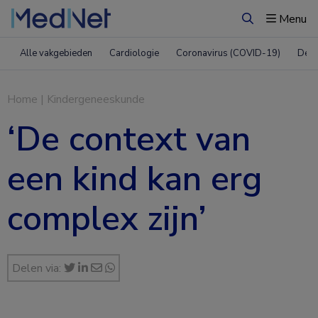
Menu
Zoeken
Alle vakgebieden
Cardiologie
Coronavirus (COVID-19)
Derm
Home
|
Kindergeneeskunde
‘De context van
een kind kan erg
complex zijn’
Delen via: