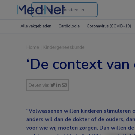
Search
through
Alle vakgebieden
Cardiologie
Coronavirus (COVID-19)
the
website
Home
|
Kindergeneeskunde
‘De context van 
Delen via:
“Volwassenen willen kinderen stimuleren o
anders wil dan de dokter of de ouders, dan
voor wie wij moeten zorgen. Dan willen de 