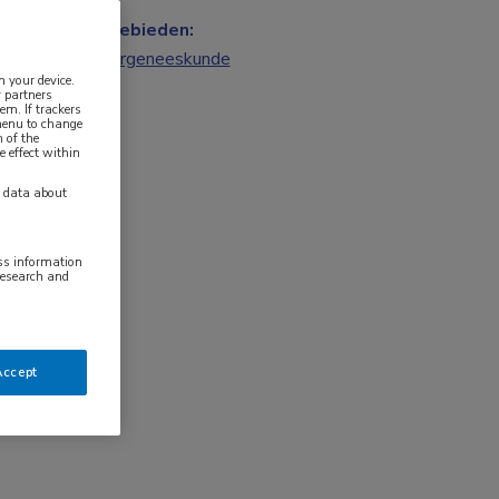
Vakgebieden:
Kindergeneeskunde
n your device.
 partners
em. If trackers
 menu to change
 of the
e effect within
y data about
ess information
research and
Accept