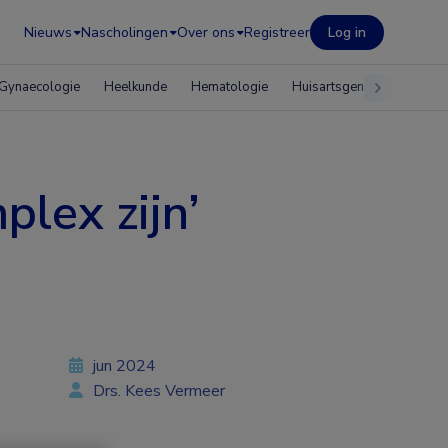
Nieuws
Nascholingen
Over ons
Registreer
Log in
Gynaecologie
Heelkunde
Hematologie
Huisartsgeneeskunde
plex zijn’
jun 2024
Drs. Kees Vermeer