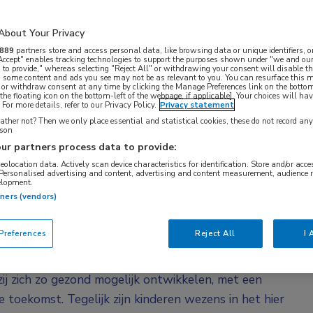
 Voor mij heeft dat een sterk filosofische kant:
wordt in de kindergeneeskunde nauwelijks
About Your Privacy
889
partners store and access personal data, like browsing data or unique identifiers, o
 Accept" enables tracking technologies to support the purposes shown under "we and our
 to provide," whereas selecting "Reject All" or withdrawing your consent will disable th
h-ethicus prof. dr. Martine de Vries (LUMC). Zij is 2
, some content and ads you see may not be as relevant to you. You can resurface this
 or withdraw consent at any time by clicking the Manage Preferences link on the bottom
ek hoofd van de afdeling Ethiek en Recht.
the floating icon on the bottom-left of the webpage, if applicable]. Your choices will hav
For more details, refer to our Privacy Policy.
Privacy statement
oor Ethiek en Gezondheid (CEG), een
ther not? Then we only place essential and statistical cookies, these do not record an
ad en de Raad voor Volksgezondheid &
rson
ur partners process data to provide:
fie en geneeskunde gecombineerd. Bij mijn opleiding
geolocation data. Actively scan device characteristics for identification. Store and/or acc
elijks de vraag stellen: waarom zijn er
 Personalised advertising and content, advertising and content measurement, audience 
elopment.
tners (vendors)
n geen kleine volwassenen, hun lichaam is anders en
references
Reject All
I 
voor zijn. Maar voor De Vries is dat niet het
lleen fysiek anders: het zijn wezens die op weg zijn
ij zich zo gezond mogelijk ontwikkelen, met een
 toekomst. Tegelijk zijn kinderen wezens in het hier