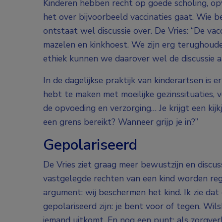
Kinderen hebben recht op goede scholing, op
het over bijvoorbeeld vaccinaties gaat. Wie b
ontstaat wel discussie over. De Vries: “De vac
mazelen en kinkhoest. We zijn erg terughoude
ethiek kunnen we daarover wel de discussie a
In de dagelijkse praktijk van kinderartsen is er
hebt te maken met moeilijke gezinssituaties, v
de opvoeding en verzorging… Je krijgt een kij
een grens bereikt? Wanneer grijp je in?”
Gepolariseerd
De Vries ziet graag meer bewustzijn en discus
vastgelegde rechten van een kind worden rege
argument: wij beschermen het kind. Ik zie da
gepolariseerd zijn: je bent voor of tegen. W
iemand uitkomt. En nog een punt: als zorgverle