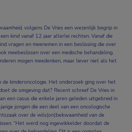
kwaamheid, volgens De Vries een wezenlijk begrip in
en kind vanaf 12 jaar allerlei rechten. Vanaf die
kind vragen en meenemen in een beslissing die over
ook meebeslissen over een medische behandeling.
Kinderen mogen meedenken, maar liever niet als het
 de kinderoncologie. Het onderzoek ging over het
 doet de omgeving dat? Recent schreef De Vries in
n een casus die enkele jaren geleden uitgebreid in
jarige jongen die een deel van een oncologische
chtszaak over de wils(on)bekwaamheid van de
lissen. “Het werd nog ingewikkelder doordat de
ren over de behandeling. Dit is een complex