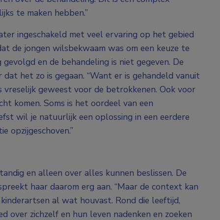
ijks te maken hebben.”
hiater ingeschakeld met veel ervaring op het gebied
dat de jongen wilsbekwaam was om een keuze te
 gevolgd en de behandeling is niet gegeven. De
r dat het zo is gegaan. “Want er is gehandeld vanuit
s vreselijk geweest voor de betrokkenen. Ook voor
recht komen. Soms is het oordeel van een
efst wil je natuurlijk een oplossing in een eerdere
ntie opzijgeschoven.”
fstandig en alleen over alles kunnen beslissen. De
ld’ spreekt haar daarom erg aan. “Maar de context kan
 kinderartsen al wat houvast. Rond die leeftijd,
oed over zichzelf en hun leven nadenken en zoeken