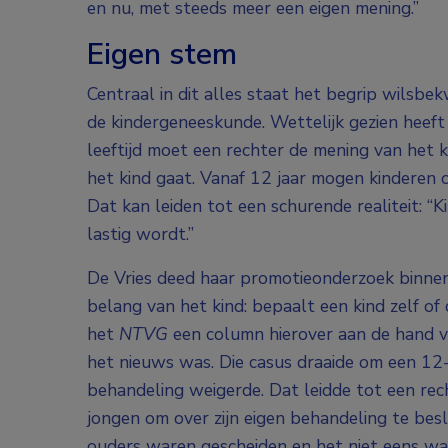
en nu, met steeds meer een eigen mening.”
Eigen stem
Centraal in dit alles staat het begrip wilsbe
de kindergeneeskunde. Wettelijk gezien heeft e
leeftijd moet een rechter de mening van het 
het kind gaat. Vanaf 12 jaar mogen kinderen 
Dat kan leiden tot een schurende realiteit: “
lastig wordt.”
De Vries deed haar promotieonderzoek binnen
belang van het kind: bepaalt een kind zelf of
het
NTVG
een column hierover aan de hand va
het nieuws was. Die casus draaide om een 12-
behandeling weigerde. Dat leidde tot een re
jongen om over zijn eigen behandeling te bes
ouders waren gescheiden en het niet eens wa