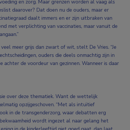
voeding en zorg. Maar grenzen worden al vaag als
eslist daarover? Dat doen nu de ouders, maar er
cinatiegraad daalt immers en er zijn uitbraken van
nd met verplichting van vaccinaties, maar vanuit de
angaan.”
 veel meer grijs dan zwart of wit, stelt De Vries. “Je
echtscheidingen, ouders die deels onmachtig zijn in
kje achter de voordeur van gezinnen. Wanneer is daar
sie over deze thematiek. Want de wettelijk
lmatig opzijgeschoven. “Met als intuïtief
t ook in de transgenderzorg, waar debatten erg
ilsbekwaamheid wordt ingezet al naar gelang het
ning in de kinderleeftijd niet goed gaat, dan laat