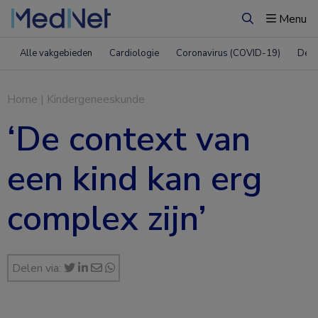
Menu
Zoeken
Alle vakgebieden
Cardiologie
Coronavirus (COVID-19)
Derm
Home
|
Kindergeneeskunde
‘De context van
een kind kan erg
complex zijn’
Delen via: