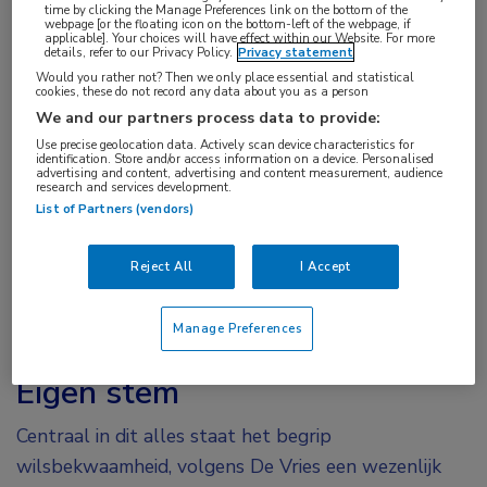
time by clicking the Manage Preferences link on the bottom of the
webpage [or the floating icon on the bottom-left of the webpage, if
Het antwoord lijkt overduidelijk: kinderen zijn geen
applicable]. Your choices will have effect within our Website. For more
details, refer to our Privacy Policy.
Privacy statement
kleine volwassenen, hun lichaam is anders en dat
Would you rather not? Then we only place essential and statistical
cookies, these do not record any data about you as a person
rechtvaardigt het feit dat er specialisten voor zijn.
We and our partners process data to provide:
Maar voor De Vries is dat niet het volledige
Use precise geolocation data. Actively scan device characteristics for
antwoord. “Want kinderen zijn niet alleen fysiek
identification. Store and/or access information on a device. Personalised
advertising and content, advertising and content measurement, audience
anders: het zijn wezens die op weg zijn naar
research and services development.
List of Partners (vendors)
volwassenheid. Kinderartsen hopen dat zij zich zo
gezond mogelijk ontwikkelen, met een breed scala
Reject All
I Accept
aan mogelijkheden en kansen in de toekomst.
Tegelijk zijn kinderen wezens in het hier en nu, met
Manage Preferences
steeds meer een eigen mening.”
Eigen stem
Centraal in dit alles staat het begrip
wilsbekwaamheid, volgens De Vries een wezenlijk