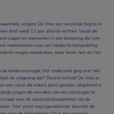
kwaamheid, volgens De Vries een wezenlijk begrip in
en kind vanaf 12 jaar allerlei rechten. Vanaf die
kind vragen en meenemen in een beslissing die over
ook meebeslissen over een medische behandeling.
Kinderen mogen meedenken, maar liever niet als het
 de kinderoncologie. Het onderzoek ging over het
 doet de omgeving dat? Recent schreef De Vries in
n een casus die enkele jaren geleden uitgebreid in
jarige jongen die een deel van een oncologische
chtszaak over de wils(on)bekwaamheid van de
lissen. “Het werd nog ingewikkelder doordat de
ren over de behandeling. Dit is een complex