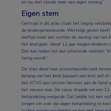
en nu, met steeds meer een eigen mening.”
Eigen stem
Centraal in dit alles staat het begrip wilsbe
de kindergeneeskunde. Wettelijk gezien heeft e
leeftijd moet een rechter de mening van het 
het kind gaat. Vanaf 12 jaar mogen kinderen 
Dat kan leiden tot een schurende realiteit: “
lastig wordt.”
De Vries deed haar promotieonderzoek binnen
belang van het kind: bepaalt een kind zelf of
het
NTVG
een column hierover aan de hand va
het nieuws was. Die casus draaide om een 12-
behandeling weigerde. Dat leidde tot een re
jongen om over zijn eigen behandeling te bes
ouders waren gescheiden en het niet eens wa