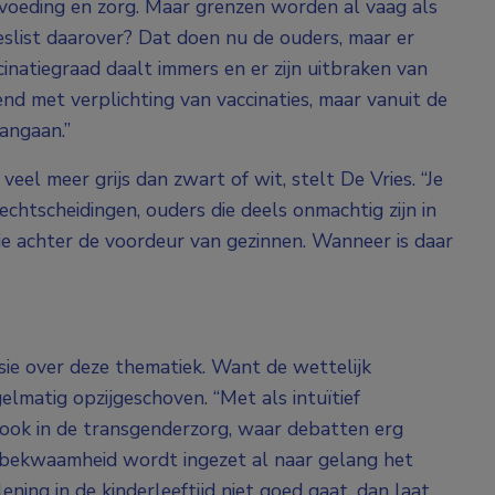
voeding en zorg. Maar grenzen worden al vaag als
eslist daarover? Dat doen nu de ouders, maar er
cinatiegraad daalt immers en er zijn uitbraken van
nd met verplichting van vaccinaties, maar vanuit de
angaan.”
 veel meer grijs dan zwart of wit, stelt De Vries. “Je
echtscheidingen, ouders die deels onmachtig zijn in
kje achter de voordeur van gezinnen. Wanneer is daar
sie over deze thematiek. Want de wettelijk
lmatig opzijgeschoven. “Met als intuïtief
t ook in de transgenderzorg, waar debatten erg
ilsbekwaamheid wordt ingezet al naar gelang het
ning in de kinderleeftijd niet goed gaat, dan laat