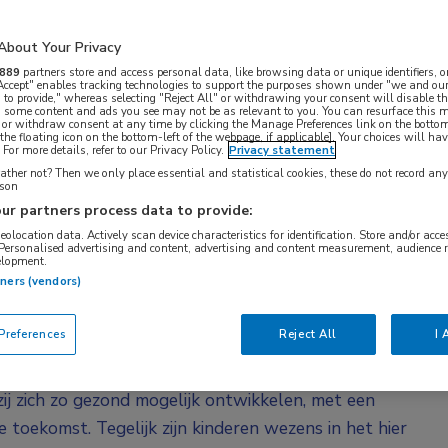
 Voor mij heeft dat een sterk filosofische kant:
wordt in de kindergeneeskunde nauwelijks
About Your Privacy
889
partners store and access personal data, like browsing data or unique identifiers, o
 Accept" enables tracking technologies to support the purposes shown under "we and our
 to provide," whereas selecting "Reject All" or withdrawing your consent will disable th
h-ethicus prof. dr. Martine de Vries (LUMC). Zij is 2
, some content and ads you see may not be as relevant to you. You can resurface this
 or withdraw consent at any time by clicking the Manage Preferences link on the bottom
ek hoofd van de afdeling Ethiek en Recht.
the floating icon on the bottom-left of the webpage, if applicable]. Your choices will hav
For more details, refer to our Privacy Policy.
Privacy statement
oor Ethiek en Gezondheid (CEG), een
ther not? Then we only place essential and statistical cookies, these do not record an
ad en de Raad voor Volksgezondheid &
rson
ur partners process data to provide:
fie en geneeskunde gecombineerd. Bij mijn opleiding
geolocation data. Actively scan device characteristics for identification. Store and/or acc
elijks de vraag stellen: waarom zijn er
 Personalised advertising and content, advertising and content measurement, audience 
elopment.
tners (vendors)
n geen kleine volwassenen, hun lichaam is anders en
references
Reject All
I 
voor zijn. Maar voor De Vries is dat niet het
lleen fysiek anders: het zijn wezens die op weg zijn
ij zich zo gezond mogelijk ontwikkelen, met een
 toekomst. Tegelijk zijn kinderen wezens in het hier