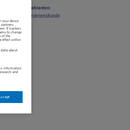
Vakgebieden:
Kindergeneeskunde
n your device.
 partners
em. If trackers
 menu to change
 of the
e effect within
y data about
ess information
research and
Accept