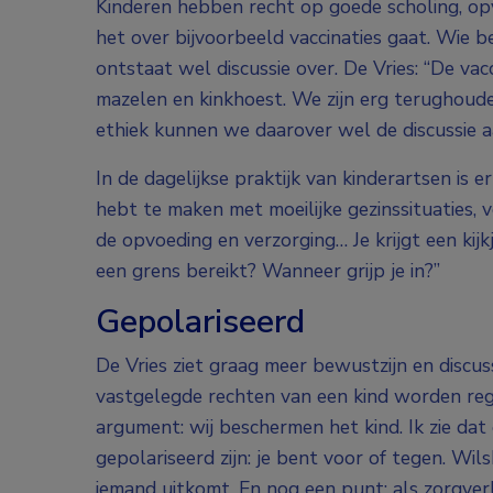
Kinderen hebben recht op goede scholing, op
het over bijvoorbeeld vaccinaties gaat. Wie b
ontstaat wel discussie over. De Vries: “De vac
mazelen en kinkhoest. We zijn erg terughoude
ethiek kunnen we daarover wel de discussie a
In de dagelijkse praktijk van kinderartsen is er
hebt te maken met moeilijke gezinssituaties, v
de opvoeding en verzorging… Je krijgt een kij
een grens bereikt? Wanneer grijp je in?”
Gepolariseerd
De Vries ziet graag meer bewustzijn en discus
vastgelegde rechten van een kind worden rege
argument: wij beschermen het kind. Ik zie da
gepolariseerd zijn: je bent voor of tegen. W
iemand uitkomt. En nog een punt: als zorgverle