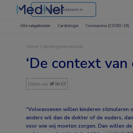
Search
through
Alle vakgebieden
Cardiologie
Coronavirus (COVID-19)
the
website
Home
|
Kindergeneeskunde
‘De context van 
Delen via:
“Volwassenen willen kinderen stimuleren o
anders wil dan de dokter of de ouders, dan
voor wie wij moeten zorgen. Dan willen de 