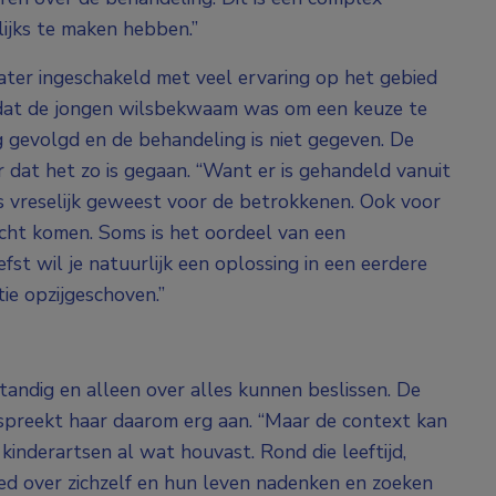
ijks te maken hebben.”
hiater ingeschakeld met veel ervaring op het gebied
dat de jongen wilsbekwaam was om een keuze te
 gevolgd en de behandeling is niet gegeven. De
r dat het zo is gegaan. “Want er is gehandeld vanuit
s vreselijk geweest voor de betrokkenen. Ook voor
recht komen. Soms is het oordeel van een
efst wil je natuurlijk een oplossing in een eerdere
ntie opzijgeschoven.”
fstandig en alleen over alles kunnen beslissen. De
ld’ spreekt haar daarom erg aan. “Maar de context kan
 kinderartsen al wat houvast. Rond die leeftijd,
oed over zichzelf en hun leven nadenken en zoeken