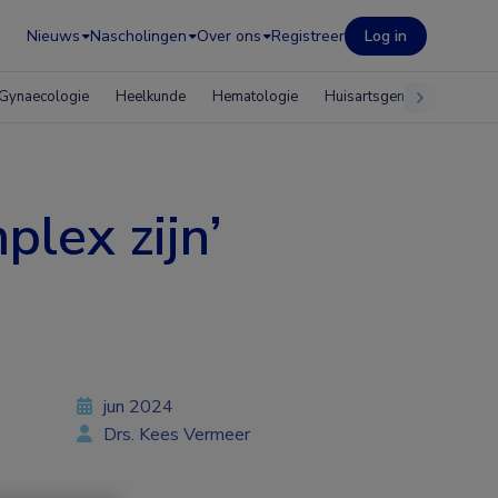
Nieuws
Nascholingen
Over ons
Registreer
Log in
Gynaecologie
Heelkunde
Hematologie
Huisartsgeneeskunde
plex zijn’
jun 2024
Drs. Kees Vermeer