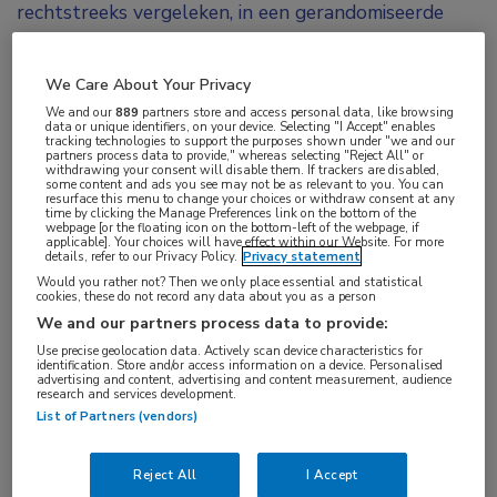
rechtstreeks vergeleken, in een gerandomiseerde
noch observationele studie. De Sint-Maartenskliniek
in Nijmegen is in 2020 begonnen een dergelijk
We Care About Your Privacy
vergelijkend onderzoek op te zetten (NL8922). Met
We and our
889
partners store and access personal data, like browsing
data or unique identifiers, on your device. Selecting "I Accept" enables
prof. dr. Alfons den Broeder en Lise Verhoef vormt
tracking technologies to support the purposes shown under "we and our
partners process data to provide," whereas selecting "Reject All" or
Merel Opdam het projectteam.
withdrawing your consent will disable them. If trackers are disabled,
some content and ads you see may not be as relevant to you. You can
resurface this menu to change your choices or withdraw consent at any
Moeizame inclusie
time by clicking the Manage Preferences link on the bottom of the
webpage [or the floating icon on the bottom-left of the webpage, if
applicable]. Your choices will have effect within our Website. For more
details, refer to our Privacy Policy.
Privacy statement
Het beoogde aantal deelnemers was 2200. “De
Would you rather not? Then we only place essential and statistical
coronapandemie maakte het onderzoek eigenlijk nog
cookies, these do not record any data about you as a person
urgenter, maar toch is de werving een grote
We and our partners process data to provide:
Use precise geolocation data. Actively scan device characteristics for
uitdaging geweest”, vertelt Opdam. “Deels om
identification. Store and/or access information on a device. Personalised
advertising and content, advertising and content measurement, audience
logistieke redenen, deels omdat er bij zorgverleners
research and services development.
twijfels waren of ze dit wel aandurfden.” Uiteindelijk
List of Partners (vendors)
is iets meer dan de helft van het beoogde aantal
Reject All
I Accept
deelnemers geworven, 1142 in getal. “Dat zijn er