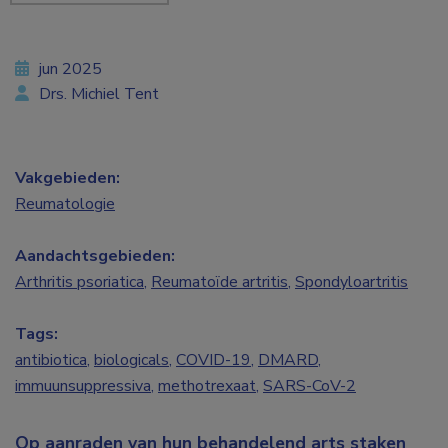
jun 2025
Drs. Michiel Tent
Vakgebieden:
Reumatologie
Aandachtsgebieden:
Arthritis psoriatica
,
Reumatoïde artritis
,
Spondyloartritis
Tags:
antibiotica
,
biologicals
,
COVID-19
,
DMARD
,
immuunsuppressiva
,
methotrexaat
,
SARS-CoV-2
Op aanraden van hun behandelend arts staken