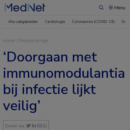
Menu
Zoeken
Alle vakgebieden
Cardiologie
Coronavirus (COVID-19)
Derm
Home
|
Reumatologie
‘Doorgaan met
immunomodulantia
bij infectie lijkt
veilig’
Delen via: