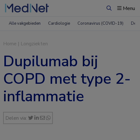
Menu
Zoeken
Alle vakgebieden
Cardiologie
Coronavirus (COVID-19)
Derm
Home
|
Longziekten
Dupilumab bij
COPD met type 2-
inflammatie
Delen via: