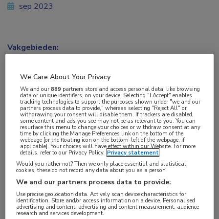
sep 2023
Vakgebieden:
Longziekten
We Care About Your Privacy
Aandachtsgebieden:
We and our
889
partners store and access personal data, like browsing
data or unique identifiers, on your device. Selecting "I Accept" enables
COPD
tracking technologies to support the purposes shown under "we and our
partners process data to provide," whereas selecting "Reject All" or
withdrawing your consent will disable them. If trackers are disabled,
some content and ads you see may not be as relevant to you. You can
Tags:
resurface this menu to change your choices or withdraw consent at any
time by clicking the Manage Preferences link on the bottom of the
dupilumab
,
eosinofielen
,
FEV
,
kwaliteit van leven
,
type 2-
webpage [or the floating icon on the bottom-left of the webpage, if
applicable]. Your choices will have effect within our Website. For more
inflammatie
details, refer to our Privacy Policy.
Privacy statement
Would you rather not? Then we only place essential and statistical
cookies, these do not record any data about you as a person
Bij COPD-patiënten met type 2-inflammatie en
We and our partners process data to provide:
een hoog exacerbatierisico, leidde behandeling
Use precise geolocation data. Actively scan device characteristics for
identification. Store and/or access information on a device. Personalised
met dupilumab tot een lager aantal
advertising and content, advertising and content measurement, audience
research and services development.
exacerbaties, een betere longfunctie en kwaliteit