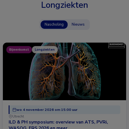
Longziekten
Nascholing
Nieuws
Bijeenkomst
Longziekten
wo 4 november 2026 om 15:00 uur
Utrecht
ILD & PH symposium: overview van ATS, PVRi,
WASOG, ERS 2026 en meer