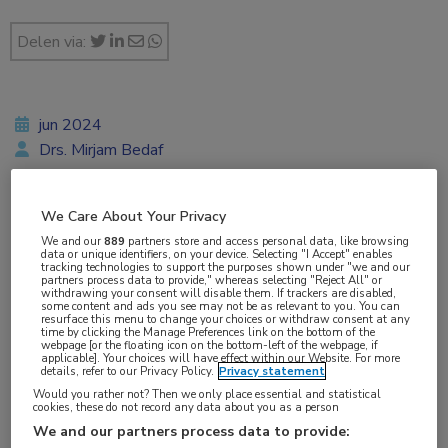
Delen via:
jun 2024
Drs. Mirjam Bedaf
We Care About Your Privacy
Vakgebieden:
We and our
889
partners store and access personal data, like browsing
data or unique identifiers, on your device. Selecting "I Accept" enables
Neurologie
tracking technologies to support the purposes shown under "we and our
partners process data to provide," whereas selecting "Reject All" or
withdrawing your consent will disable them. If trackers are disabled,
some content and ads you see may not be as relevant to you. You can
Aandachtsgebieden:
resurface this menu to change your choices or withdraw consent at any
time by clicking the Manage Preferences link on the bottom of the
Dementie
webpage [or the floating icon on the bottom-left of the webpage, if
applicable]. Your choices will have effect within our Website. For more
details, refer to our Privacy Policy.
Privacy statement
Tags:
Would you rather not? Then we only place essential and statistical
cookies, these do not record any data about you as a person
leefstijl
We and our partners process data to provide: