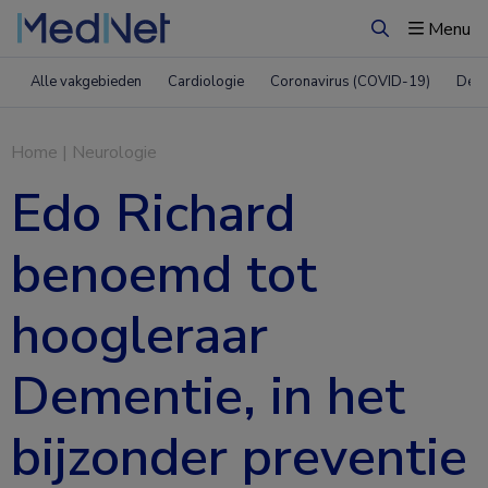
Menu
Zoeken
Alle vakgebieden
Cardiologie
Coronavirus (COVID-19)
Derm
Home
|
Neurologie
Edo Richard
benoemd tot
hoogleraar
Dementie, in het
bijzonder preventie