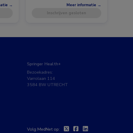
matie →
Meer informatie →
Inschrijven gesloten
Springer Health+
Bezoekadres:
Varrolaan 114
3584 BW UTRECHT
Twitter
Facebook
Linkedin
Volg MedNet op: