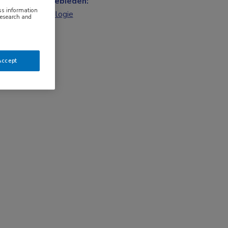
Vakgebieden:
ess information
Nefrologie
research and
Accept