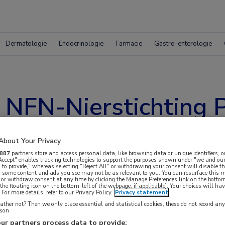
Dermatologie
Endocrinologie
Farmacie
Gastro-enterologie
NFN-Nierstichting Pr
About Your Privacy
887
partners store and access personal data, like browsing data or unique identifiers, o
 Accept" enables tracking technologies to support the purposes shown under "we and our
 to provide," whereas selecting "Reject All" or withdrawing your consent will disable th
, some content and ads you see may not be as relevant to you. You can resurface this
 or withdraw consent at any time by clicking the Manage Preferences link on the bottom
NND) ontving Edouard Fu van het LUMC de prijs
the floating icon on the bottom-left of the webpage, if applicable]. Your choices will hav
For more details, refer to our Privacy Policy.
Privacy statement
rdiovascular treatment strategies in kidney
ther not? Then we only place essential and statistical cookies, these do not record an
rson
al data’.
ur partners process data to provide: