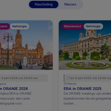
Nascholing
Nieuws
komst
Nefrologie
Bijeenkomst
Nefrologie
 4 juni 2026 om 18:00 uur
do 5 juni 2025 om 18:00 uu
sgow
Wenen
in ORANJE 2026
ERA in ORANJE 2025
arlijkse ERA in ORANJE
De ORANJE-meetings zijn unieke
ymposium; een vaste
bijeenkomsten die dé gelegenhe
tingsplek voor …
bieden …