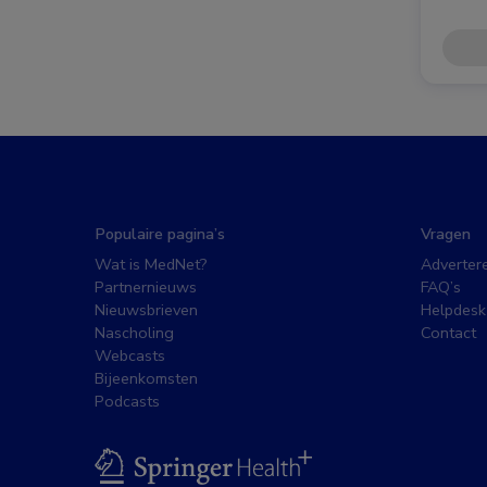
Populaire pagina’s
Vragen
Wat is MedNet?
Adverter
Partnernieuws
FAQ’s
Nieuwsbrieven
Helpdesk
Nascholing
Contact
Webcasts
Bijeenkomsten
Podcasts
BSL