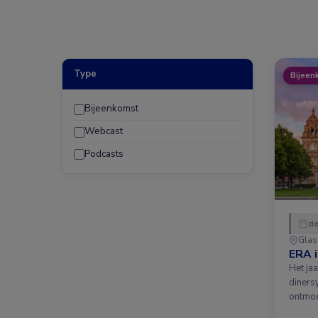
Type
Bijeen
Bijeenkomst
Webcast
Podcasts
do
Gla
ERA 
Het ja
diners
ontmoe