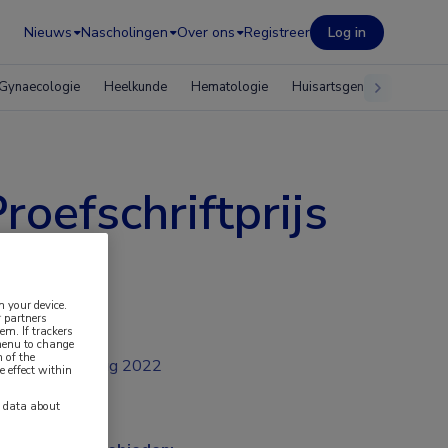
Nieuws
Nascholingen
Over ons
Registreer
Log in
Gynaecologie
Heelkunde
Hematologie
Huisartsgeneeskunde
oefschriftprijs
n your device.
 partners
em. If trackers
 menu to change
 of the
aug 2022
e effect within
y data about