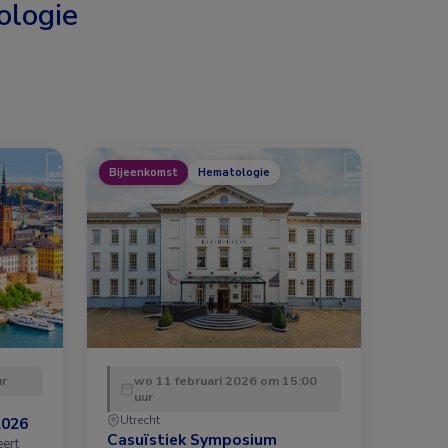
logie
Bijeenkomst
Hematologie
ur
wo 11 februari 2026 om 15:00
uur
Utrecht
2026
Casuïstiek Symposium
eert