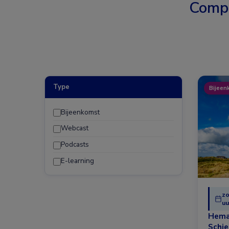
Comp
Type
Bijeen
Bijeenkomst
Webcast
Podcasts
E-learning
zo
uu
Hema
Schi