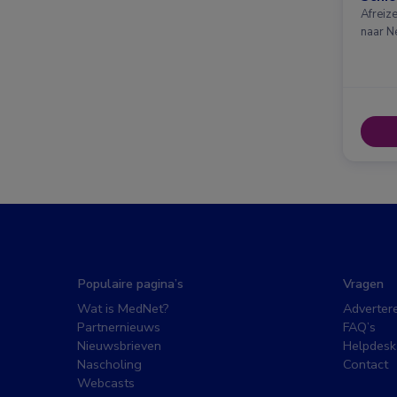
Afreiz
naar N
Populaire pagina’s
Vragen
Wat is MedNet?
Adverter
Partnernieuws
FAQ’s
Nieuwsbrieven
Helpdesk
Nascholing
Contact
Webcasts