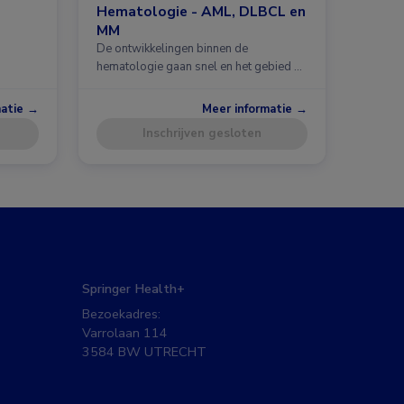
Hematologie - AML, DLBCL en
MM
De ontwikkelingen binnen de
hematologie gaan snel en het gebied …
matie →
Meer informatie →
Inschrijven gesloten
Springer Health+
Bezoekadres:
Varrolaan 114
3584 BW UTRECHT