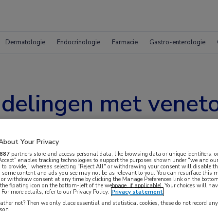
Dermatologie
Endocrinologie
Farmacie
Gastro-enterologie
ndelingen met veneto
rapie bij patiënte
About Your Privacy
887
partners store and access personal data, like browsing data or unique identifiers, o
 Accept" enables tracking technologies to support the purposes shown under "we and our
 to provide," whereas selecting "Reject All" or withdrawing your consent will disable th
, some content and ads you see may not be as relevant to you. You can resurface this
 or withdraw consent at any time by clicking the Manage Preferences link on the bottom
the floating icon on the bottom-left of the webpage, if applicable]. Your choices will hav
For more details, refer to our Privacy Policy.
Privacy statement
ther not? Then we only place essential and statistical cookies, these do not record an
en met chronische lymfatische leukemie (CLL)
rson