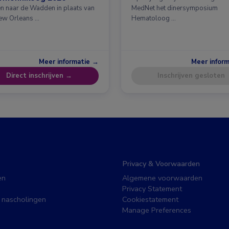
en naar de Wadden in plaats van
MedNet het dinersymposium
ew Orleans …
Hematoloog …
Meer informatie →
Meer infor
Direct inschrijven →
Inschrijven gesloten
Privacy & Voorwaarden
en
Algemene voorwaarden
Privacy Statement
 nascholingen
Cookiestatement
Manage Preferences