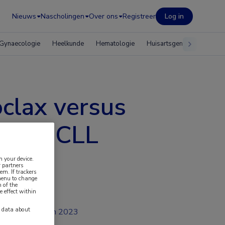
Nieuws
Nascholingen
Over ons
Registreer
Log in
Gynaecologie
Heelkunde
Hematologie
Huisartsgeneeskunde
clax versus
n met CLL
n your device.
 partners
em. If trackers
 menu to change
 of the
e effect within
y data about
jun 2023