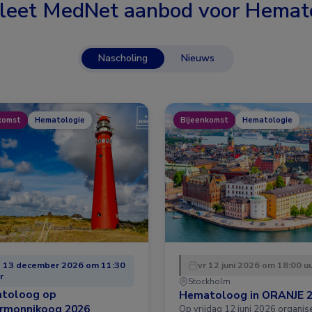
leet MedNet aanbod voor
Hemato
Nascholing
Nieuws
komst
Hematologie
Bijeenkomst
Hematologie
 13 december 2026 om 11:30
vr 12 juni 2026 om 18:00 u
r
Stockholm
toloog op
Hematoloog in ORANJE 
ermonnikoog 2026
Op vrijdag 12 juni 2026 organis