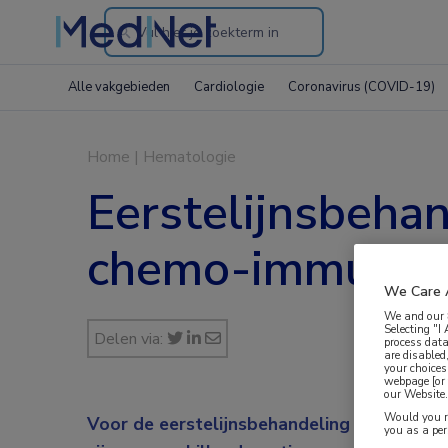
Search
through
Alle vakgebieden
Cardiologie
Coronavirus (COVID-19)
the
website
Home
|
Hematologie
Eerstelijnsbeha
chemo-immuunthe
We Care 
We and our
Selecting "I
Delen via:
process data
are disabled
your choices
webpage [or 
our Website. 
Would you ra
Voor de eerstelijnsbehandeling bij patiënt
you as a pe