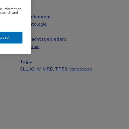
ess information
research and
Vakgebieden:
Hematologie
Accept
Aandachtsgebieden:
Leukemie
Tags:
CLL
,
IGHV
,
MRD
,
TP53
,
venetoclax