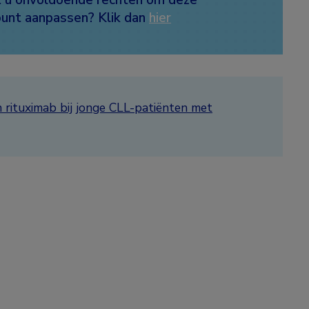
count aanpassen? Klik dan
hier
n rituximab bij jonge CLL-patiënten met