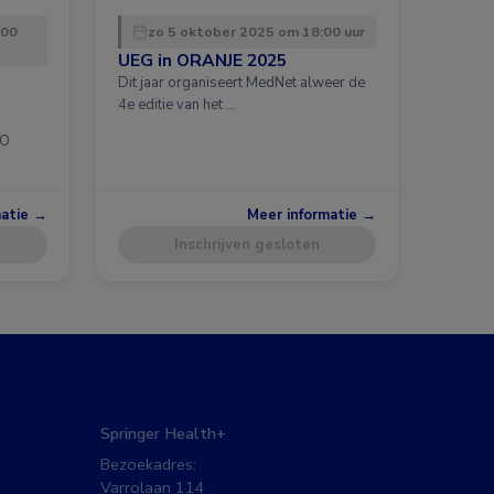
:00
zo 5 oktober 2025 om 18:00 uur
UEG in ORANJE 2025
Dit jaar organiseert MedNet alweer de
4e editie van het …
CO
matie →
Meer informatie →
Inschrijven gesloten
Springer Health+
Bezoekadres:
Varrolaan 114