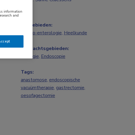
ess information
research and
Vakgebieden:
Gastro-enterologie
,
Heelkunde
Accept
Aandachtsgebieden:
Chirurgie
,
Endoscopie
Tags:
anastomose
,
endoscopische
vacuümtherapie
,
gastrectomie
,
oesofagectomie