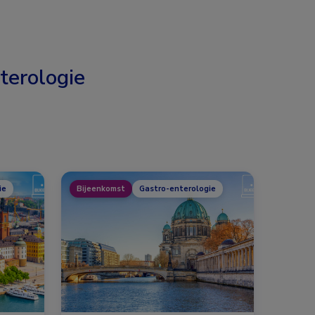
terologie
ie
Bijeenkomst
Gastro-enterologie