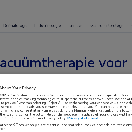
Dermatologie
Endocrinologie
Farmacie
Gastro-enterologie
acuümtherapie voor
venste tractus diges
About Your Privacy
887
partners store and access personal data, like browsing data or unique identifiers, o
 Accept" enables tracking technologies to support the purposes shown under "we and our
 to provide," whereas selecting "Reject All" or withdrawing your consent will disable th
, some content and ads you see may not be as relevant to you. You can resurface this
 or withdraw consent at any time by clicking the Manage Preferences link on the bottom
the floating icon on the bottom-left of the webpage, if applicable]. Your choices will hav
For more details, refer to our Privacy Policy.
Privacy statement
acuümtherapie voor lekkage van een
ther not? Then we only place essential and statistical cookies, these do not record an
rson