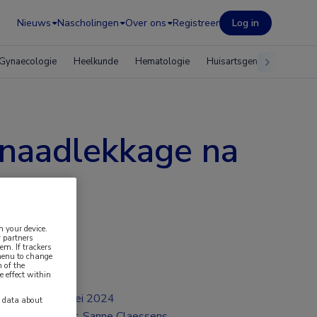
Nieuws
Nascholingen
Over ons
Registreer
Log in
Gynaecologie
Heelkunde
Hematologie
Huisartsgeneeskunde
 naadlekkage na
tivus
n your device.
 partners
em. If trackers
 menu to change
 of the
e effect within
mei 2024
y data about
Dr. Sanne Claessens