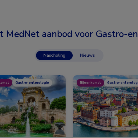
t MedNet aanbod voor
Gastro-en
Nascholing
Nieuws
komst
Gastro-enterologie
Bijeenkomst
Gastro-enterolog