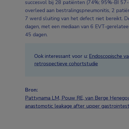
succesvol bij 28 patiënten (74%; 95%-BI 57-8
overleed aan bestralingspneumonitis, 2 patië
7 werd sluiting van het defect niet bereikt.
dagen, met een mediaan van 6 EVT-gerelate
45 dagen.
Ook interessant voor u:
Endoscopische va
retrospectieve cohortstudie
Bron:
Pattynama LM, Pouw RE, van Berge Henegouw
anastomotic leakage after upper gastrointes