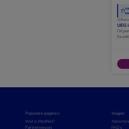
zo
uu
Barc
UEG 
Dit ja
5e edit
Populaire pagina’s
Vragen
Wat is MedNet?
Adverter
Partnernieuws
FAQ’s