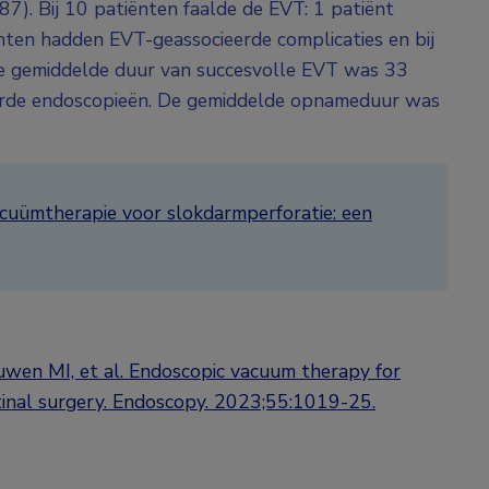
7). Bij 10 patiënten faalde de EVT: 1 patiënt
nten hadden EVT-geassocieerde complicaties en bij
 De gemiddelde duur van succesvolle EVT was 33
erde endoscopieën. De gemiddelde opnameduur was
cuümtherapie voor slokdarmperforatie: een
en MI, et al. Endoscopic vacuum therapy for
tinal surgery. Endoscopy. 2023;55:1019-25.