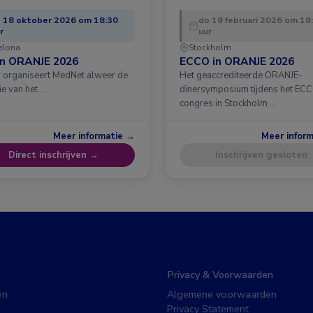
 18 oktober 2026 om 18:30
do 19 februari 2026 om 18
r
uur
elona
Stockholm
in ORANJE 2026
ECCO in ORANJE 2026
ar organiseert MedNet alweer de
Het geaccrediteerde ORANJE-
ie van het …
dinersymposium tijdens het EC
congres in Stockholm …
Meer informatie →
Meer infor
Direct inschrijven →
Inschrijven gesloten
Privacy & Voorwaarden
en
Algemene voorwaarden
Privacy Statement