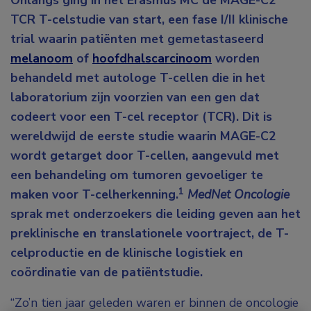
Onlangs ging in het Erasmus MC de MAGE-C2
TCR T-celstudie van start, een fase I/II klinische
trial waarin patiënten met gemetastaseerd
melanoom
of
hoofdhalscarcinoom
worden
behandeld met autologe T-cellen die in het
laboratorium zijn voorzien van een gen dat
codeert voor een T-cel receptor (TCR). Dit is
wereldwijd de eerste studie waarin MAGE-C2
wordt getarget door T-cellen, aangevuld met
een behandeling om tumoren gevoeliger te
1
maken voor T-celherkenning.
MedNet Oncologie
sprak met onderzoekers die leiding geven aan het
preklinische en translationele voortraject, de T-
celproductie en de klinische logistiek en
coördinatie van de patiëntstudie.
“Zo’n tien jaar geleden waren er binnen de oncologie