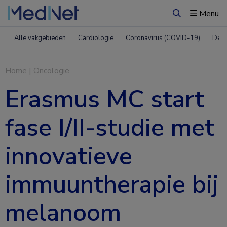
Menu
Zoeken
Alle vakgebieden
Cardiologie
Coronavirus (COVID-19)
Derm
Home
|
Oncologie
Erasmus MC start
fase I/II-studie met
innovatieve
immuuntherapie bij
melanoom