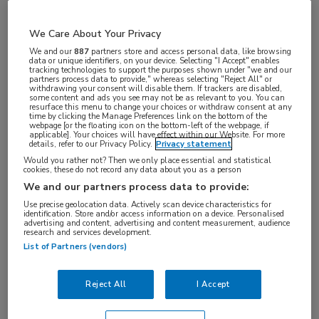
voor het eerst duidelijke patiëntresponsen met
immuuntherapie”, vertelt prof. dr. Reno Debets,
We Care About Your Privacy
hoofd van het laboratorium Tumorimmunologie
We and our
887
partners store and access personal data, like browsing
data or unique identifiers, on your device. Selecting "I Accept" enables
binnen de afdeling Interne oncologie. “We hebben
tracking technologies to support the purposes shown under "we and our
partners process data to provide," whereas selecting "Reject All" or
withdrawing your consent will disable them. If trackers are disabled,
onderzoek gedaan aan adoptieve T-celtherapie.
some content and ads you see may not be as relevant to you. You can
resurface this menu to change your choices or withdraw consent at any
Hierbij worden autologe T-cellen geïsoleerd en in
time by clicking the Manage Preferences link on the bottom of the
webpage [or the floating icon on the bottom-left of the webpage, if
het laboratorium middels ‘gene engineering’
applicable]. Your choices will have effect within our Website. For more
details, refer to our Privacy Policy.
Privacy statement
geïnstrueerd om een TCR tot expressie te brengen
Would you rather not? Then we only place essential and statistical
die tumorcellen herkent. Die TCR T-cellen worden
cookies, these do not record any data about you as a person
We and our partners process data to provide:
buiten de patiënt qua aantallen vermeerderd en
Use precise geolocation data. Actively scan device characteristics for
daarna aan de patiënt teruggegeven. In 2002
identification. Store and/or access information on a device. Personalised
advertising and content, advertising and content measurement, audience
hebben wij de eerste Europese trial uitgevoerd met
research and services development.
List of Partners (vendors)
gene-engineered T-cellen, destijds met T-cellen die
een chimere antigeenreceptor (CAR) tot expressie
Reject All
I Accept
brengen ter behandeling van patiënten met
niercelcarcinoom. Van die pionierstudie hebben we