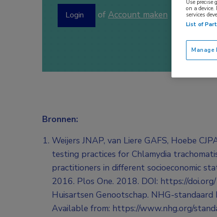
Use precise 
on a device.
of
Account maken
Login
services dev
List of Par
Manage P
Bronnen:
Weijers JNAP, van Liere GAFS, Hoebe CJPA, 
testing practices for Chlamydia trachomat
practitioners in different socioeconomic st
2016. Plos One. 2018. DOI: https://doi.o
Huisartsen Genootschap. NHG-standaard het
Available from: https://www.nhg.org/stand