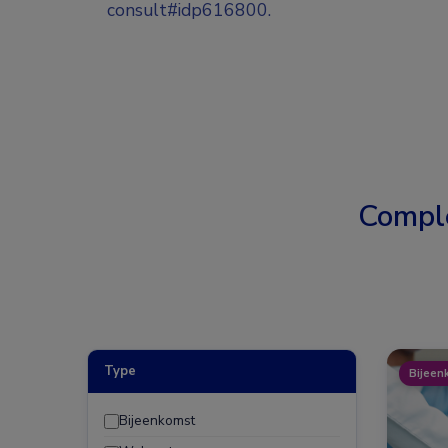
consult#idp616800.
Compl
Type
Bijeen
Bijeenkomst