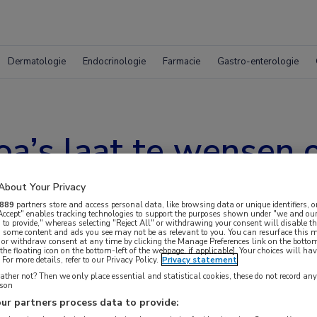
Dermatologie
Endocrinologie
Farmacie
Gastro-enterologie
oa’s laat te wensen 
About Your Privacy
889
partners store and access personal data, like browsing data or unique identifiers, o
 Accept" enables tracking technologies to support the purposes shown under "we and our
 to provide," whereas selecting "Reject All" or withdrawing your consent will disable th
, some content and ads you see may not be as relevant to you. You can resurface this
 or withdraw consent at any time by clicking the Manage Preferences link on the bottom
the floating icon on the bottom-left of the webpage, if applicable]. Your choices will hav
For more details, refer to our Privacy Policy.
Privacy statement
ther not? Then we only place essential and statistical cookies, these do not record an
rson
ur partners process data to provide:
 krijgen.