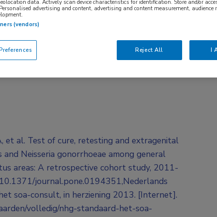
geolocation data. Actively scan device characteristics for identification. Store and/or acc
 Personalised advertising and content, advertising and content measurement, audience 
elopment.
tners (vendors)
references
Reject All
I 
et al. Test of cure, retesting and extragenital
is and Neisseria gonorrhoeae among general
atus areas: A retrospective cohort study, 2011-
rg/10.1371/journal.pone.0194351,Nederlands
 soa-consult, in herziening 2013. [Internet].
aarden/volledig/nhg-standaard-het-soa-