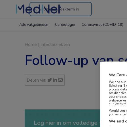
Search
through
Alle vakgebieden
Cardiologie
Coronavirus (COVID-19)
the
website
Home
|
Infectieziekten
Follow-up van s
We Care 
Delen via:
We and our
Selecting "I
process data
are disabled
your choices
webpage [or 
our Website. 
Would you ra
you as a pe
We and o
Log hier in om volledige toegang te