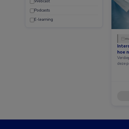
Webcast
Podcasts
E-learning
ma
Inter
hoe n
Verdie
deze p