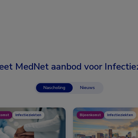
eet MedNet aanbod voor
Infectie
Nascholing
Nieuws
komst
Infectieziekten
Bijeenkomst
Infectieziekten