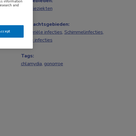
Vakgebieden:
ess information
research and
Infectieziekten
Aandachtsgebieden:
Bacteriële infecties
,
Schimmelinfecties
,
Accept
Virale infecties
Tags:
chlamydia
,
gonorroe