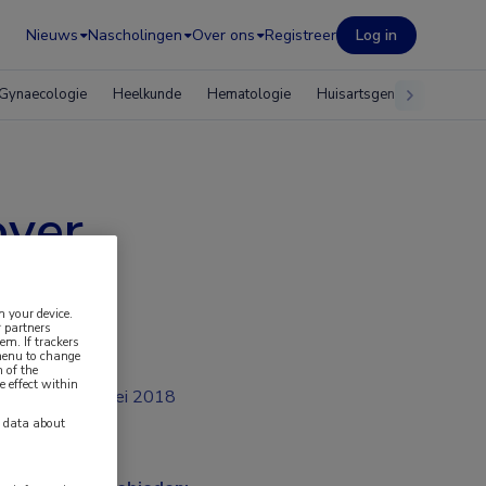
Nieuws
Nascholingen
Over ons
Registreer
Log in
Gynaecologie
Heelkunde
Hematologie
Huisartsgeneeskunde
over
n your device.
 partners
em. If trackers
 menu to change
 of the
e effect within
mei 2018
y data about