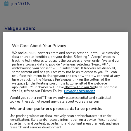
jun 2018
Vakgebieden:
Neurologie
We Care About Your Privacy
Aandachtsgebieden:
We and our
889
partners store and access personal data, like browsing
data or unique identifiers, on your device. Selecting "I Accept" enables
Bewegingsstoornissen
,
Dementie
tracking technologies to support the purposes shown under "we and our
partners process data to provide," whereas selecting "Reject All" or
withdrawing your consent will disable them. If trackers are disabled,
some content and ads you see may not be as relevant to you. You can
Tags:
resurface this menu to change your choices or withdraw consent at any
time by clicking the Manage Preferences link on the bottom of the
alfa-synucleïne
,
genetica
,
lewy body-dementie
,
Parkinson
webpage [or the floating icon on the bottom-left of the webpage, if
applicable]. Your choices will have effect within our Website. For more
details, refer to our Privacy Policy.
Privacy statement
Een fout in het
LRP10
-gen kan leiden tot de
Would you rather not? Then we only place essential and statistical
cookies, these do not record any data about you as a person
ziekte van Parkinson en ‘Lewy body’-dementie, zo
We and our partners process data to provide:
ontdekte een internationaal onderzoeksteam
Use precise geolocation data. Actively scan device characteristics for
identification. Store and/or access information on a device. Personalised
onder leiding van prof. dr. Vincenzo Bonifati van
advertising and content, advertising and content measurement, audience
research and services development.