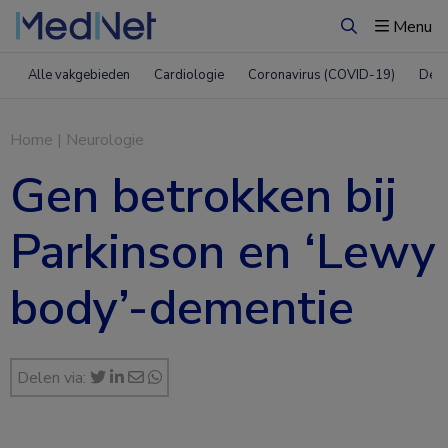
Menu
Zoeken
Alle vakgebieden
Cardiologie
Coronavirus (COVID-19)
Derm
Home
|
Neurologie
Gen betrokken bij
Parkinson en ‘Lewy
body’-dementie
Delen via: