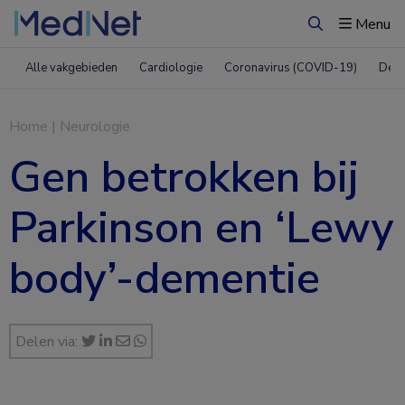
Menu
Zoeken
Alle vakgebieden
Cardiologie
Coronavirus (COVID-19)
Derm
Home
|
Neurologie
Gen betrokken bij
Parkinson en ‘Lewy
body’-dementie
Delen via: