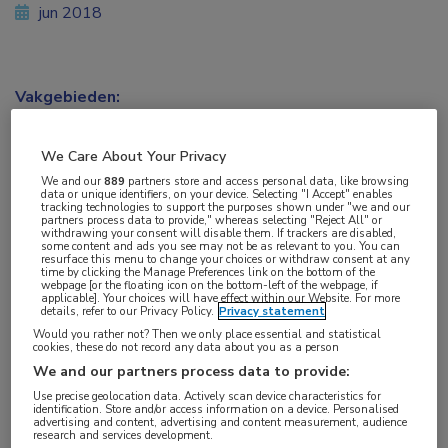
jun 2018
Vakgebieden:
Neurologie
We Care About Your Privacy
Aandachtsgebieden:
We and our
889
partners store and access personal data, like browsing
data or unique identifiers, on your device. Selecting "I Accept" enables
Bewegingsstoornissen
,
Dementie
tracking technologies to support the purposes shown under "we and our
partners process data to provide," whereas selecting "Reject All" or
withdrawing your consent will disable them. If trackers are disabled,
some content and ads you see may not be as relevant to you. You can
Tags:
resurface this menu to change your choices or withdraw consent at any
time by clicking the Manage Preferences link on the bottom of the
alfa-synucleïne
,
genetica
,
lewy body-dementie
,
Parkinson
webpage [or the floating icon on the bottom-left of the webpage, if
applicable]. Your choices will have effect within our Website. For more
details, refer to our Privacy Policy.
Privacy statement
Een fout in het
LRP10
-gen kan leiden tot de
Would you rather not? Then we only place essential and statistical
cookies, these do not record any data about you as a person
ziekte van Parkinson en ‘Lewy body’-dementie, zo
We and our partners process data to provide:
ontdekte een internationaal onderzoeksteam
Use precise geolocation data. Actively scan device characteristics for
identification. Store and/or access information on a device. Personalised
onder leiding van prof. dr. Vincenzo Bonifati van
advertising and content, advertising and content measurement, audience
research and services development.