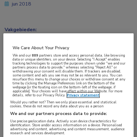
jun 2018
Vakgebieden:
Neurologie
We Care About Your Privacy
Aandachtsgebieden:
We and our
889
partners store and access personal data, like browsing
data or unique identifiers, on your device. Selecting "I Accept" enables
Bewegingsstoornissen
,
Dementie
tracking technologies to support the purposes shown under "we and our
partners process data to provide," whereas selecting "Reject All" or
withdrawing your consent will disable them. If trackers are disabled,
some content and ads you see may not be as relevant to you. You can
Tags:
resurface this menu to change your choices or withdraw consent at any
time by clicking the Manage Preferences link on the bottom of the
alfa-synucleïne
,
genetica
,
lewy body-dementie
,
Parkinson
webpage [or the floating icon on the bottom-left of the webpage, if
applicable]. Your choices will have effect within our Website. For more
details, refer to our Privacy Policy.
Privacy statement
Een fout in het
LRP10
-gen kan leiden tot de
Would you rather not? Then we only place essential and statistical
cookies, these do not record any data about you as a person
ziekte van Parkinson en ‘Lewy body’-dementie, zo
We and our partners process data to provide:
ontdekte een internationaal onderzoeksteam
Use precise geolocation data. Actively scan device characteristics for
identification. Store and/or access information on a device. Personalised
onder leiding van prof. dr. Vincenzo Bonifati van
advertising and content, advertising and content measurement, audience
research and services development.