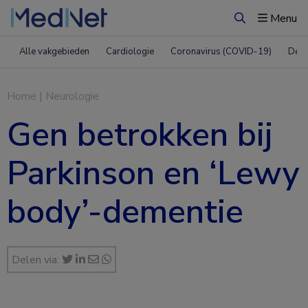
Menu
Zoeken
Alle vakgebieden
Cardiologie
Coronavirus (COVID-19)
Derm
Home
|
Neurologie
Gen betrokken bij
Parkinson en ‘Lewy
body’-dementie
Delen via: