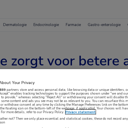
Dermatologie
Endocrinologie
Farmacie
Gastro-enterologie
ie zorgt voor betere
About Your Privacy
889
partners store and access personal data, like browsing data or unique identifiers, o
 Accept" enables tracking technologies to support the purposes shown under "we and our
 to provide," whereas selecting "Reject All" or withdrawing your consent will disable th
, some content and ads you see may not be as relevant to you. You can resurface this
 or withdraw consent at any time by clicking the Manage Preferences link on the bottom
the floating icon on the bottom-left of the webpage, if applicable]. Your choices will hav
For more details, refer to our Privacy Policy.
Privacy statement
ther not? Then we only place essential and statistical cookies, these do not record an
e afweer tegen kinkhoest. Dat blijkt uit het
rson