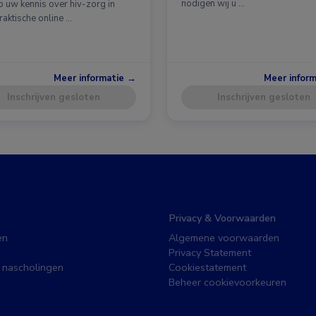
nodigen wij u …
p uw kennis over hiv-zorg in
raktische online …
Meer informatie →
Meer infor
Inschrijven gesloten
Inschrijven gesloten
Privacy & Voorwaarden
en
Algemene voorwaarden
Privacy Statement
 nascholingen
Cookiestatement
Beheer cookievoorkeuren