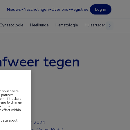
Nieuws
Nascholingen
Over ons
Registreer
Log in
Gynaecologie
Heelkunde
Hematologie
Huisartsgeneeskunde
 afweer tegen
n your device.
 partners
em. If trackers
 menu to change
 of the
e effect within
y data about
jun 2024
Drs, Mirjam Bedaf