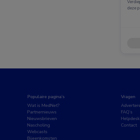
Verdie
deze p
Populaire pagina’s
Vragen
Wat is MedNet?
Adverter
Partnernieuws
FAQ’s
Nieuwsbrieven
Helpdesk
Nascholing
Contact
Webcasts
Bijeenkomsten