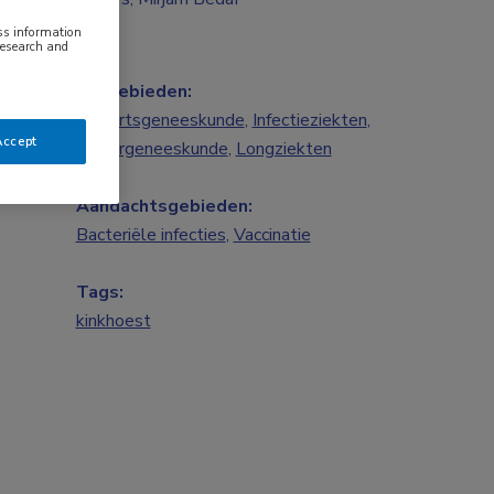
ess information
research and
Vakgebieden:
Huisartsgeneeskunde
,
Infectieziekten
,
Accept
Kindergeneeskunde
,
Longziekten
Aandachtsgebieden:
Bacteriële infecties
,
Vaccinatie
Tags:
kinkhoest