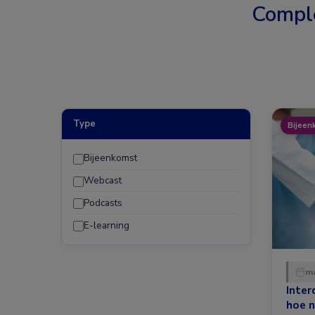
Compl
Type
Bijeen
Bijeenkomst
Webcast
Podcasts
E-learning
ma
Inter
hoe n