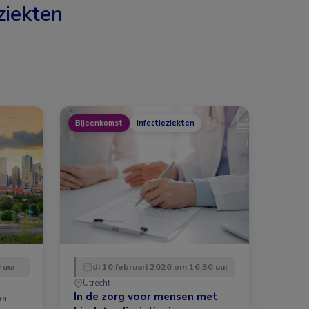
ziekten
Bijeenkomst
Infectieziekten
 uur
di 10 februari 2026 om 16:30 uur
Utrecht
In de zorg voor mensen met
er