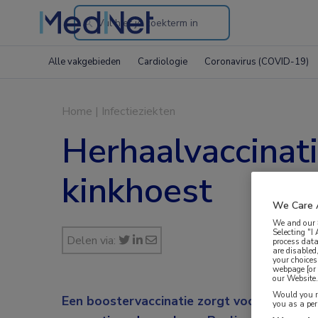
Search
through
Alle vakgebieden
Cardiologie
Coronavirus (COVID-19)
the
website
Home
|
Infectieziekten
Herhaalvaccinat
kinkhoest
We Care 
We and our
Selecting "I
Delen via:
process data
are disabled
your choices
webpage [or 
our Website. 
Would you ra
Een boostervaccinatie zorgt voor een beter
you as a pe