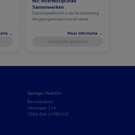
hiv: Interdisciplinair
Samenwerken
Deze bijeenkomst is de 3e nascholing
die georganiseerd wordt vanuit …
matie →
Meer informatie →
Inschrijven gesloten
Springer Health+
Bezoekadres:
Varrolaan 114
3584 BW UTRECHT