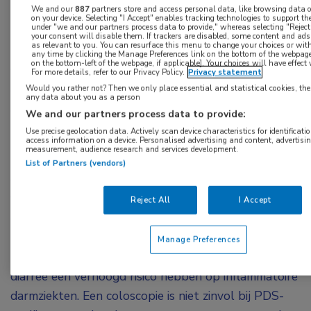
betrokken bij de zorg rondom PDS nu beter
We and our
887
partners store and access personal data, like browsing data or
on your device. Selecting "I Accept" enables tracking technologies to support 
samenwerken.
under "we and our partners process data to provide," whereas selecting "Rejec
your consent will disable them. If trackers are disabled, some content and ad
as relevant to you. You can resurface this menu to change your choices or wi
Nieuw in de richtlijnen is de aanbeveling dat zorg
any time by clicking the Manage Preferences link on the bottom of the webpage 
on the bottom-left of the webpage, if applicable]. Your choices will have effect
voor PDS-patiënten thuishoort in de eerste lijn en
For more details, refer to our Privacy Policy.
Privacy statement
dat de tweede lijn hierin een beperkte consultatieve
Would you rather not? Then we only place essential and statistical cookies, the
any data about you as a person
en ondersteunende rol heeft.
We and our partners process data to provide:
Use precise geolocation data. Actively scan device characteristics for identificatio
De diagnose PDS kan gesteld worden op basis van
access information on a device. Personalised advertising and content, advertisi
measurement, audience research and services development.
het typische klachtenpatroon met terugkerende
List of Partners (vendors)
episodes van buikpijn die samenhangen met
veranderingen en/of wisselingen van het
Reject All
I Accept
ontlastingspatroon. Nieuw daarbij is het advies aan
huisartsen om calprotectine in feces te bepalen bij
Manage Preferences
patiënten die op basis van niet-acute, recidiverende
diarree een verhoogd risico hebben op inflammatoire
darmziekten. Een coloscopie is niet zinvol bij PDS-