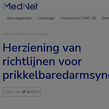
Alle vakgebieden
Cardiologie
Coronavirus (COVID-19)
Derm
Home
|
Gastro-enterologie
Herziening van
richtlijnen voor
prikkelbaredarmsy
Delen via: