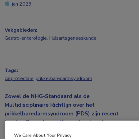
jan 2023
Vakgebieden:
Gastro-enterologie
,
Huisartsgeneeskunde
Tags:
calprotectine
,
prikkelbaredarmsyndroom
Zowel de NHG-Standaard als de
Multidisciplinaire Richtlijn over het
prikkelbaredarmsyndroom (PDS) zijn recent
herzien. Door de op elkaar afgestemde
informatie kunnen huisartsen en specialisten
We Care About Your Privacy