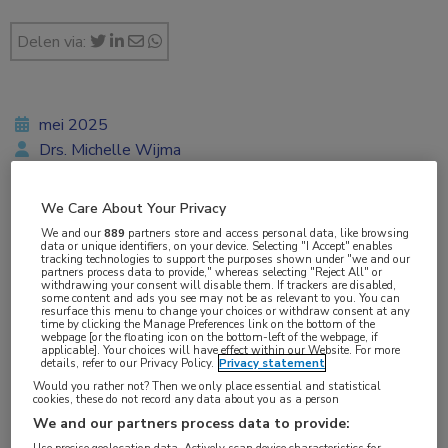
Delen via:
mei 2025
Drs. Michelle Wijma
We Care About Your Privacy
Vakgebieden:
We and our
889
partners store and access personal data, like browsing
data or unique identifiers, on your device. Selecting "I Accept" enables
Huisartsgeneeskunde
tracking technologies to support the purposes shown under "we and our
partners process data to provide," whereas selecting "Reject All" or
withdrawing your consent will disable them. If trackers are disabled,
some content and ads you see may not be as relevant to you. You can
resurface this menu to change your choices or withdraw consent at any
time by clicking the Manage Preferences link on the bottom of the
webpage [or the floating icon on the bottom-left of the webpage, if
applicable]. Your choices will have effect within our Website. For more
details, refer to our Privacy Policy.
Privacy statement
Would you rather not? Then we only place essential and statistical
Mensen met chronische aandoeningen ervaren
cookies, these do not record any data about you as a person
weinig persoonsgerichte zorg bij de huisarts. Ze
We and our partners process data to provide: