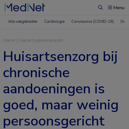
Menu
Zoeken
Alle vakgebieden
Cardiologie
Coronavirus (COVID-19)
Derm
Home
|
Huisartsgeneeskunde
Huisartsenzorg bij
chronische
aandoeningen is
goed, maar weinig
persoonsgericht