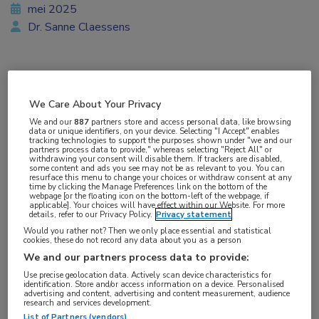
mei 2025
Dr. Sanne Claessens
Vakgebieden:
We Care About Your Privacy
Neurologie
We and our
887
partners store and access personal data, like browsing
data or unique identifiers, on your device. Selecting "I Accept" enables
tracking technologies to support the purposes shown under "we and our
partners process data to provide," whereas selecting "Reject All" or
withdrawing your consent will disable them. If trackers are disabled,
some content and ads you see may not be as relevant to you. You can
resurface this menu to change your choices or withdraw consent at any
Tags:
time by clicking the Manage Preferences link on the bottom of the
webpage [or the floating icon on the bottom-left of the webpage, if
B-cel
,
CD19
,
inebilizumab
,
myasthenia gravis
applicable]. Your choices will have effect within our Website. For more
details, refer to our Privacy Policy.
Privacy statement
Would you rather not? Then we only place essential and statistical
Resultaten van de MINT-trial tonen de
cookies, these do not record any data about you as a person
effectiviteit en veiligheid van inebilizumab bij
We and our partners process data to provide:
Use precise geolocation data. Actively scan device characteristics for
patiënten met gegeneraliseerde myasthenia
identification. Store and/or access information on a device. Personalised
advertising and content, advertising and content measurement, audience
gravis.
research and services development.
List of Partners (vendors)