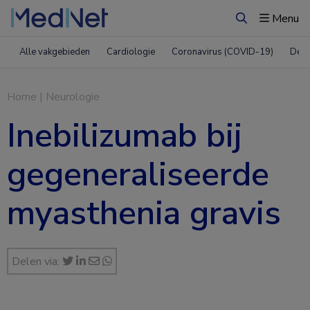
Menu
Zoeken
Alle vakgebieden
Cardiologie
Coronavirus (COVID-19)
Derm
Home
|
Neurologie
Inebilizumab bij
gegeneraliseerde
myasthenia gravis
Delen via: