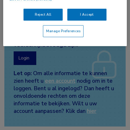
Reject All
I Accept
Meer informatie is alleen
toegankelijk voor
Manage Preferences
abonnees die
voorschrijfbevoegd zijn.
Login
Let op:
Om alle informatie te kunnen
zien heeft u
een account
nodig om in te
loggen. Bent u al ingelogd? Dan heeft u
onvoldoende rechten om deze
informatie te bekijken. Wilt u uw
account aanpassen? Klik dan
hier