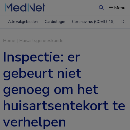
Menu
Zoeken
Alle vakgebieden
Cardiologie
Coronavirus (COVID-19)
Derm
Home
|
Huisartsgeneeskunde
Inspectie: er
gebeurt niet
genoeg om het
huisartsentekort te
verhelpen