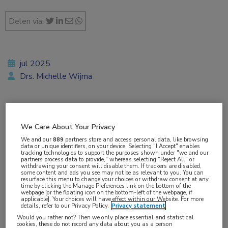
Delen via:
jul 2025
Drs. Michelle Wijma
Vakgebieden:
We Care About Your Privacy
Huisartsgeneeskunde
We and our
889
partners store and access personal data, like browsing
data or unique identifiers, on your device. Selecting "I Accept" enables
tracking technologies to support the purposes shown under "we and our
partners process data to provide," whereas selecting "Reject All" or
withdrawing your consent will disable them. If trackers are disabled,
some content and ads you see may not be as relevant to you. You can
resurface this menu to change your choices or withdraw consent at any
time by clicking the Manage Preferences link on the bottom of the
webpage [or the floating icon on the bottom-left of the webpage, if
applicable]. Your choices will have effect within our Website. For more
In april
werd bekend
dat 45.000 tot 194.000
details, refer to our Privacy Policy.
Privacy statement
mensen in Nederland geen huisarts hebben en
Would you rather not? Then we only place essential and statistical
cookies, these do not record any data about you as a person