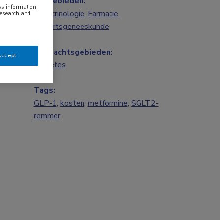
Vakgebieden:
ess information
Endocrinologie
,
Farmacie
,
research and
Huisartsgeneeskunde
Aandachtsgebieden:
Accept
Diabetes
Tags:
GLP-1
,
kosten
,
metformine
,
SGLT2-
remmer