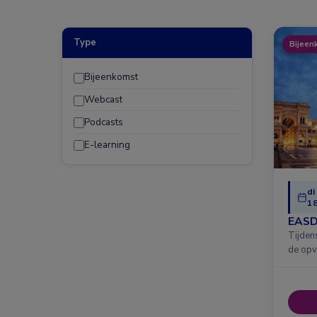
Type
Bijeen
Bijeenkomst
Webcast
Podcasts
E-learning
di
18
EASD
Tijden
de opv