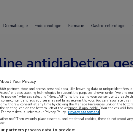
Dermatologie
Endocrinologie
Farmacie
Gastro-enterologie
ine antidiabetica g
About Your Privacy
889
partners store and access personal data, like browsing data or unique identifiers, o
 Accept" enables tracking technologies to support the purposes shown under "we and our
 to provide," whereas selecting "Reject All" or withdrawing your consent will disable th
, some content and ads you see may not be as relevant to you. You can resurface this
 or withdraw consent at any time by clicking the Manage Preferences link on the bottom
the floating icon on the bottom-left of the webpage, if applicable]. Your choices will hav
aan 740.000 mensen een non-insuline
For more details, refer to our Privacy Policy.
Privacy statement
er dan in 2020. De geneesmiddelkosten namen
ther not? Then we only place essential and statistical cookies, these do not record an
rson
 bijna 20%. Dit komt vooral door meer gebruik
ur partners process data to provide: