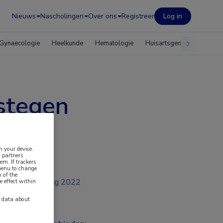
Nieuws
Nascholingen
Over ons
Registreer
Log in
Gynaecologie
Heelkunde
Hematologie
Huisartsgeneeskunde
estegen
n your device.
 partners
em. If trackers
 menu to change
 of the
aug 2022
e effect within
y data about