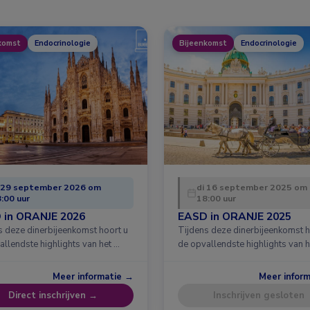
komst
Endocrinologie
Bijeenkomst
Endocrinologie
 29 september 2026 om
di 16 september 2025 om
:00 uur
18:00 uur
 in ORANJE 2026
EASD in ORANJE 2025
s deze dinerbijeenkomst hoort u
Tijdens deze dinerbijeenkomst h
allendste highlights van het …
de opvallendste highlights van h
Meer informatie →
Meer infor
Direct inschrijven →
Inschrijven gesloten